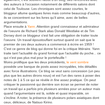
des auteurs à l'occasion notamment de différents salons dont
celui de Toulouse. Les chroniques sont assez courtes, le
bloggeur allume quelques livres mais comme beaucoup d'autres,
ils se concentrent sur les livres qu'il aime, avec de belles
argumentations.
Place ensuite à
Yann
. Attention grand connaisseur et admirateur
de l'oeuvre de Richard Stark alias Donald Westlake et de Tim
Dorsey dont ce bloggeur s'est fait une obligation de traiter toute
l'oeuvre. Un travail époustouflant surtout quand on sait que le
premier de ces deux auteurs a commencé à écrire en 1959 !
C'est ce genre de blog qui donne foi en la critique littéraire. Yann
traite tant l'actualité du grand format que l'actualité du poche... ce
qui n'est pas plus mal pour le portefeuille !
Moins prolifique que les deux précédents,
le vent sombre
possède une banque de posts assez incroyables, très détaillés
avec force illustrations. Ce blog se veut sans concession (un peu
plus que les autres dirons nous) et est l'un des rares à poser des
notes de 1 à 5 ce qui se révèle
in fine
assez pratique. On peut
critiquer le passionné qui derrière son écran se permet de noter
un travail qui a parfois pris plusieurs années pour un auteur mais
quand l'argumentaire est là, solide et quasi imparable, on
s'incline. A noter, la présence de plusieurs polars asiatiques dont
ceux, délicieux, de Natsuo Kirino.