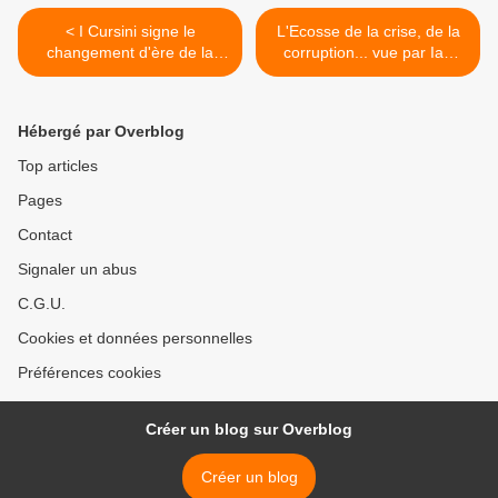
< I Cursini signe le
L'Ecosse de la crise, de la
changement d'ère de la
corruption... vue par Ian
criminalité corse
Rankin >
Hébergé par Overblog
Top articles
Pages
Contact
Signaler un abus
C.G.U.
Cookies et données personnelles
Préférences cookies
Créer un blog sur Overblog
Créer un blog