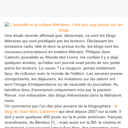
Une étude récente affirmait que, désormais, ce sont les blogs
littéraires qui sont privilégiés par les lecteurs. Déclassant les
émissions radio, télé et donc la presse écrite, les blogs sont les
nouveaux prescripteurs en matière littéraire. Philippe-Jean
Catinchi, jounaliste au Monde des Livres, me confiait il y a déjà
quelques années, qu'hélas son journal avait perdu de son poids
parmi les lecteurs. La cause ? Le soupçon, jamais totalement
faux, de collusion avec le monde de l'édition. Les services presse
omniprésents, les déjeuners, les invitations sur les salons ont
terni l'image d'indépendance ou de neutralité du journaliste. Au
bénéfice donc d'anonymes uniquement mûs par la passion...
Revue, non exhaustive, des blogs intéressants dans la littérature
noire.
On commence par l'un des plus anciens de la blogosphère :
le
blog de Jean-Marc Laherrère
qui sévit depuis 2007 sur la toile. Il
doit y avoir quelques 400 posts sur la le polar américain, français,
scandinaves, du Bénélux (!)... mais aussi sur la BD, le cinéma et
également, c'est souvent l'atout d'un blog, des rencontres avec