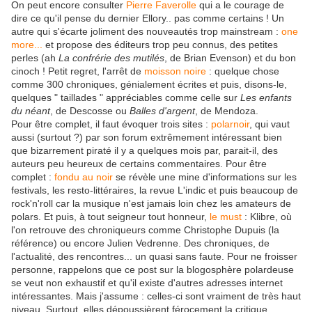
On peut encore consulter
Pierre Faverolle
qui a le courage de
dire ce qu'il pense du dernier Ellory.. pas comme certains ! Un
autre qui s'écarte joliment des nouveautés trop mainstream :
one
more...
et propose des éditeurs trop peu connus, des petites
perles (ah
La confrérie des mutilés
, de Brian Evenson) et du bon
cinoch ! Petit regret, l'arrêt de
moisson noire
: quelque chose
comme 300 chroniques, génialement écrites et puis, disons-le,
quelques " taillades " appréciables comme celle sur
Les enfants
du néant
, de Descosse ou
Balles d'argent
, de Mendoza.
Pour être complet, il faut évoquer trois sites :
polarnoir
, qui vaut
aussi (surtout ?) par son forum extrêmement intéressant bien
que bizarrement piraté il y a quelques mois par, parait-il, des
auteurs peu heureux de certains commentaires. Pour être
complet :
fondu au noir
se révèle une mine d'informations sur les
festivals, les resto-littéraires, la revue L'indic et puis beaucoup de
rock'n'roll car la musique n'est jamais loin chez les amateurs de
polars. Et puis, à tout seigneur tout honneur,
le must
: Klibre, où
l'on retrouve des chroniqueurs comme Christophe Dupuis (la
référence) ou encore Julien Vedrenne. Des chroniques, de
l'actualité, des rencontres... un quasi sans faute. Pour ne froisser
personne, rappelons que ce post sur la blogosphère polardeuse
se veut non exhaustif et qu'il existe d'autres adresses internet
intéressantes. Mais j'assume : celles-ci sont vraiment de très haut
niveau. Surtout, elles dépoussièrent férocement la critique