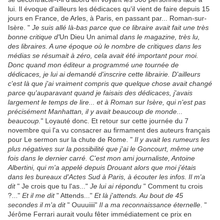
lui. Il évoque d'ailleurs les dédicaces qu'il vient de faire depuis 15
jours en France, de Arles, à Paris, en passant par... Roman-sur-
Isère. "
Je suis allé là-bas parce que ce libraire avait fait une très
bonne critique d'
Un Dieu Un animal
dans le magazine, très lu,
des libraires. A une époque où le nombre de critiques dans les
médias se résumait à zéro, cela avait été important pour moi.
Donc quand mon éditeur a programmé une tournée de
dédicaces, je lui ai demandé d'inscrire cette librairie. D'ailleurs
c'est là que j'ai vraiment compris que quelque chose avait changé
parce qu'auparavant quand je faisais des dédicaces, j'avais
largement le temps de lire... et à Roman sur Isère, qui n'est pas
précisément Manhattan, il y avait beaucoup de monde...
beaucoup.
" Loyauté donc. Et retour sur cette journée du 7
novembre qui l'a vu consacrer au firmament des auteurs français
pour Le sermon sur la chute de Rome. "
Il y avait les rumeurs les
plus négatives sur la possibilité que j'ai le Goncourt, même une
fois dans le dernier carré. C'est mon ami journaliste, Antoine
Albertini, qui m'a appelé depuis Drouant alors que moi j'étais
dans les bureaux d'Actes Sud à Paris, à écouter les infos. Il m'a
dit
" Je crois que tu l'as..."
Je lui ai répondu
" Comment tu crois
?..."
Et il me dit
" Attends..."
Et là j'attends. Au bout de 45
secondes il m'a dit
" Ouuuiiii"
Il a ma reconnaissance éternelle
. "
Jérôme Ferrari aurait voulu fêter immédiatement ce prix en