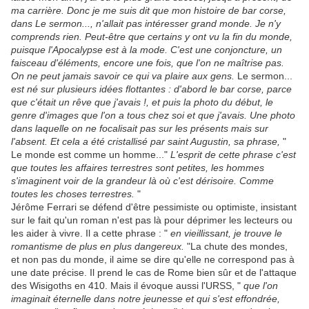
ma carrière. Donc je me suis dit que mon histoire de bar corse,
dans Le sermon..., n'allait pas intéresser grand monde. Je n'y
comprends rien. Peut-être que certains y ont vu la fin du monde,
puisque l'Apocalypse est à la mode. C'est une conjoncture, un
faisceau d'éléments, encore une fois, que l'on ne maîtrise pas.
On ne peut jamais savoir ce qui va plaire aux gens.
Le sermon...
est né sur plusieurs idées flottantes : d'abord le bar corse, parce
que c'était un rêve que j'avais !, et puis la photo du début, le
genre d'images que l'on a tous chez soi et que j'avais. Une photo
dans laquelle on ne focalisait pas sur les présents mais sur
l'absent. Et cela a été cristallisé par saint Augustin, sa phrase,
"
Le monde est comme un homme..."
L'esprit de cette phrase c'est
que toutes les affaires terrestres sont petites, les hommes
s'imaginent voir de la grandeur là où c'est dérisoire. Comme
toutes les choses terrestres.
"
Jérôme Ferrari se défend d'être pessimiste ou optimiste, insistant
sur le fait qu'un roman n'est pas là pour déprimer les lecteurs ou
les aider à vivre. Il a cette phrase : "
en vieillissant, je trouve le
romantisme de plus en plus dangereux.
"La chute des mondes,
et non pas du monde, il aime se dire qu'elle ne correspond pas à
une date précise. Il prend le cas de Rome bien sûr et de l'attaque
des Wisigoths en 410. Mais il évoque aussi l'URSS, "
que l'on
imaginait éternelle dans notre jeunesse et qui s'est effondrée,