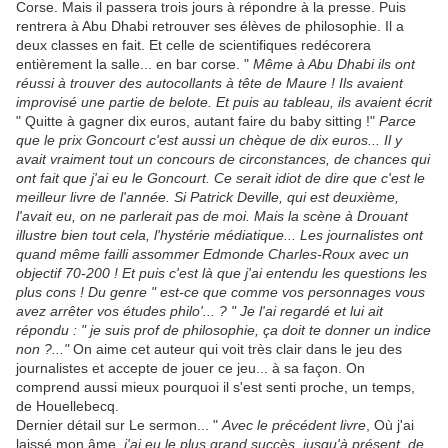
Corse. Mais il passera trois jours à répondre à la presse. Puis
rentrera à Abu Dhabi retrouver ses élèves de philosophie. Il a
deux classes en fait. Et celle de scientifiques redécorera
entièrement la salle... en bar corse. "
Même à Abu Dhabi ils ont
réussi à trouver des autocollants à tête de Maure ! Ils avaient
improvisé une partie de belote. Et puis au tableau, ils avaient écrit
" Quitte à gagner dix euros, autant faire du baby sitting !"
Parce
que le prix Goncourt c'est aussi un chèque de dix euros... Il y
avait vraiment tout un concours de circonstances, de chances qui
ont fait que j'ai eu le Goncourt. Ce serait idiot de dire que c'est le
meilleur livre de l'année. Si Patrick Deville, qui est deuxième,
l'avait eu, on ne parlerait pas de moi. Mais la scène à Drouant
illustre bien tout cela, l'hystérie médiatique... Les journalistes ont
quand même failli assommer Edmonde Charles-Roux avec un
objectif 70-200 ! Et puis c'est là que j'ai entendu les questions les
plus cons ! Du genre " est-ce que comme vos personnages vous
avez arrêter vos études philo'... ? " Je l'ai regardé et lui ait
répondu : " je suis prof de philosophie, ça doit te donner un indice
non ?..."
On aime cet auteur qui voit très clair dans le jeu des
journalistes et accepte de jouer ce jeu... à sa façon. On
comprend aussi mieux pourquoi il s'est senti proche, un temps,
de Houellebecq.
Dernier détail sur Le sermon... "
Avec le précédent livre
, Où j'ai
laissé mon âme,
j'ai eu le plus grand succès, jusqu'à présent, de