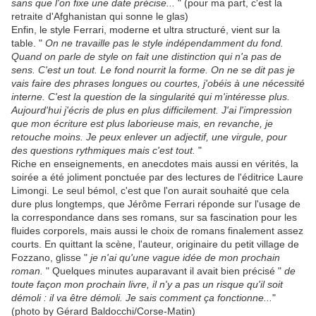
sans que l'on fixe une date précise...
" (pour ma part, c'est la
retraite d'Afghanistan qui sonne le glas)
Enfin, le style Ferrari, moderne et ultra structuré, vient sur la
table. "
On ne travaille pas le style indépendamment du fond.
Quand on parle de style on fait une distinction qui n'a pas de
sens. C'est un tout. Le fond nourrit la forme. On ne se dit pas je
vais faire des phrases longues ou courtes, j'obéis à une nécessité
interne. C'est la question de la singularité qui m'intéresse plus.
Aujourd'hui j'écris de plus en plus difficilement. J'ai l'impression
que mon écriture est plus laborieuse mais, en revanche, je
retouche moins. Je peux enlever un adjectif, une virgule, pour
des questions rythmiques mais c'est tout.
"
Riche en enseignements, en anecdotes mais aussi en vérités, la
soirée a été joliment ponctuée par des lectures de l'éditrice Laure
Limongi. Le seul bémol, c'est que l'on aurait souhaité que cela
dure plus longtemps, que Jérôme Ferrari réponde sur l'usage de
la correspondance dans ses romans, sur sa fascination pour les
fluides corporels, mais aussi le choix de romans finalement assez
courts. En quittant la scène, l'auteur, originaire du petit village de
Fozzano, glisse "
je n'ai qu'une vague idée de mon prochain
roman.
" Quelques minutes auparavant il avait bien précisé "
de
toute façon mon prochain livre, il n'y a pas un risque qu'il soit
démoli : il va être démoli. Je sais comment ça fonctionne...
"
(photo by Gérard Baldocchi/Corse-Matin)