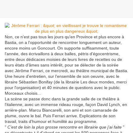
Non, ce n'est pas tous les jours qu'en Province et plus encore à
Bastia, on a l'opportunité de rencontrer longuement un auteur,
encore moins un Goncourt. On supporte suffisamment, toute
l'année, des écrivaillons à deux balles, pétris d'égocentrisme,
entre deux dédicaces moisies de leurs livres de recettes ou de
leurs états d'âmes sans intérêt, pour se délecter de la soirée
avec Jérôme Ferrari, ce mercredi, au théâtre municipal de Bastia.
Une heure d'entretien, sur l'ensemble de son oeuvre, avec le
libraire Sébastien Bonifay (de la librairie Les deux mondes, merci
pour l'organisation) et 40 minutes de questions avec le public.
Morceaux choisis...
La scène se passe donc dans la grande salle de ce théâtre à
l'italienne, avec un immense rideau rouge, façon David Lynch, en
arrière-plan. Marcu Biancarelli, son ami et son camarade de
plume, ouvre le bal. Puis Ferrari arrive. Explications de son
travail, traits d'humour et humilité au programme.
"
C'est de loin la plus grosse rencontre en librairie que j'ai faite
"
se décontracte-t-il d'abord en voyant les 500 personnes face à