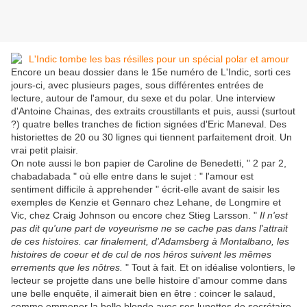
Encore un beau dossier dans le 15e numéro de L'Indic, sorti ces
jours-ci, avec plusieurs pages, sous différentes entrées de
lecture, autour de l'amour, du sexe et du polar. Une interview
d'Antoine Chainas, des extraits croustillants et puis, aussi (surtout
?) quatre belles tranches de fiction signées d'Eric Maneval. Des
historiettes de 20 ou 30 lignes qui tiennent parfaitement droit. Un
vrai petit plaisir.
On note aussi le bon papier de Caroline de Benedetti, " 2 par 2,
chabadabada " où elle entre dans le sujet : " l'amour est
sentiment difficile à apprehender " écrit-elle avant de saisir les
exemples de Kenzie et Gennaro chez Lehane, de Longmire et
Vic, chez Craig Johnson ou encore chez Stieg Larsson. "
Il n'est
pas dit qu'une part de voyeurisme ne se cache pas dans l'attrait
de ces histoires. car finalement, d'Adamsberg à Montalbano, les
histoires de coeur et de cul de nos héros suivent les mêmes
errements que les nôtres.
" Tout à fait. Et on idéalise volontiers, le
lecteur se projette dans une belle histoire d'amour comme dans
une belle enquête, il aimerait bien en être : coincer le salaud,
comme emmener la belle blonde avec ses lunettes de secrétaire