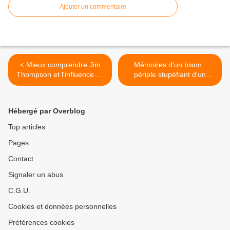
Ajouter un commentaire
< Mieux comprendre Jim
Mémoires d'un bison :
Thompson et l'influence de
périple stupéfiant d'un
son père avec Vaurien (7)
avocat mexicain dans
l'Amérique des 60's >
Hébergé par Overblog
Top articles
Pages
Contact
Signaler un abus
C.G.U.
Cookies et données personnelles
Préférences cookies