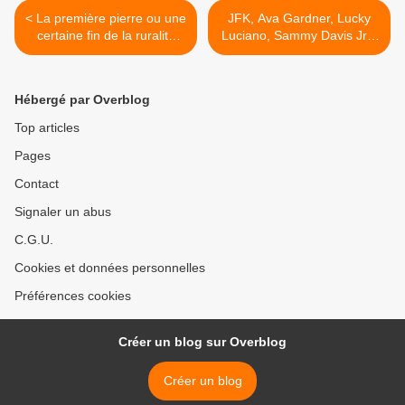
< La première pierre ou une
JFK, Ava Gardner, Lucky
certaine fin de la ruralité
Luciano, Sammy Davis Jr...
française
dans Sinatra et la mafia >
Hébergé par Overblog
Top articles
Pages
Contact
Signaler un abus
C.G.U.
Cookies et données personnelles
Préférences cookies
Créer un blog sur Overblog
Créer un blog