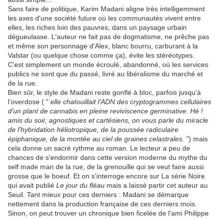
Sans faire de politique, Karim Madani aligne très intelligemment
les axes d'une société future où les communautés vivent entre
elles, les riches loin des pauvres, dans un paysage urbain
dégueulasse. L'auteur ne fait pas de dogmatisme, ne prêche pas
et même son personnage d'Alex, blanc bourru, carburant à la
Valstar (ou quelque chose comme ça), évite les stéréotypes.
C'est simplement un monde écroulé, abandonné, où les services
publics ne sont que du passé, livré au libéralisme du marché et
de la rue.
Bien sûr, le style de Madani reste gonflé à bloc, parfois jusqu'à
l'overdose ( "
elle chatouillait l'ADN des cryptogrammes cellulaires
d'un plant de cannabis en pleine reviviscence germinative. Hé !
amis du soir, agnostiques et cartésiens, on vous parle du miracle
de l'hybridation héliotropique, de la poussée radiculaire
épiphanique, de la montée au ciel de graines celastrales.
") mais
cela donne un sacré rythme au roman. Le lecteur a peu de
chances de s'endormir dans cette version moderne du mythe du
self made man de la rue, de la grenouille qui se veut faire aussi
grosse que le boeuf. Et on s'interroge encore sur La série Noire
qui avait publié
Le jour du fléau
mais a laissé partir cet auteur au
Seuil. Tant mieux pour ces derniers : Madani se démarque
nettement dans la production française de ces derniers mois.
Sinon, on peut trouver un chronique bien ficelée de l'ami Philippe