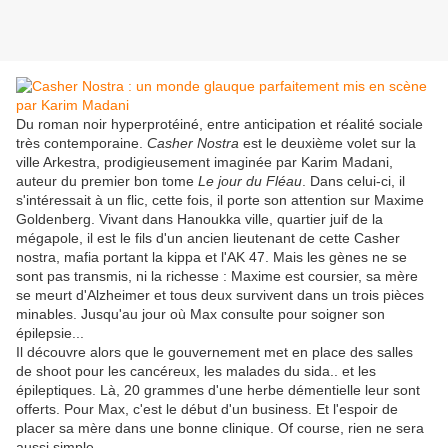
Du roman noir hyperprotéiné, entre anticipation et réalité sociale
très contemporaine.
Casher Nostra
est le deuxième volet sur la
ville Arkestra, prodigieusement imaginée par Karim Madani,
auteur du premier bon tome
Le jour du Fléau
. Dans celui-ci, il
s'intéressait à un flic, cette fois, il porte son attention sur Maxime
Goldenberg. Vivant dans Hanoukka ville, quartier juif de la
mégapole, il est le fils d'un ancien lieutenant de cette Casher
nostra, mafia portant la kippa et l'AK 47. Mais les gènes ne se
sont pas transmis, ni la richesse : Maxime est coursier, sa mère
se meurt d'Alzheimer et tous deux survivent dans un trois pièces
minables. Jusqu'au jour où Max consulte pour soigner son
épilepsie...
Il découvre alors que le gouvernement met en place des salles
de shoot pour les cancéreux, les malades du sida.. et les
épileptiques. Là, 20 grammes d'une herbe démentielle leur sont
offerts. Pour Max, c'est le début d'un business. Et l'espoir de
placer sa mère dans une bonne clinique. Of course, rien ne sera
aussi simple...