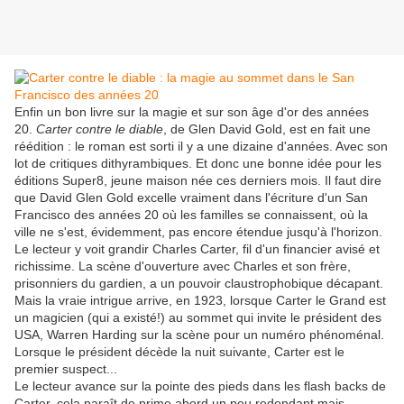
Enfin un bon livre sur la magie et sur son âge d'or des années
20.
Carter contre le diable
, de Glen David Gold, est en fait une
réédition : le roman est sorti il y a une dizaine d'années. Avec son
lot de critiques dithyrambiques. Et donc une bonne idée pour les
éditions Super8, jeune maison née ces derniers mois. Il faut dire
que David Glen Gold excelle vraiment dans l'écriture d'un San
Francisco des années 20 où les familles se connaissent, où la
ville ne s'est, évidemment, pas encore étendue jusqu'à l'horizon.
Le lecteur y voit grandir Charles Carter, fil d'un financier avisé et
richissime. La scène d'ouverture avec Charles et son frère,
prisonniers du gardien, a un pouvoir claustrophobique décapant.
Mais la vraie intrigue arrive, en 1923, lorsque Carter le Grand est
un magicien (qui a existé!) au sommet qui invite le président des
USA, Warren Harding sur la scène pour un numéro phénoménal.
Lorsque le président décède la nuit suivante, Carter est le
premier suspect...
Le lecteur avance sur la pointe des pieds dans les flash backs de
Carter, cela paraît de prime abord un peu redondant mais