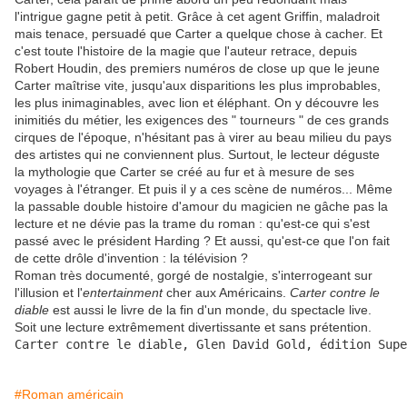
l'intrigue gagne petit à petit. Grâce à cet agent Griffin, maladroit
mais tenace, persuadé que Carter a quelque chose à cacher. Et
c'est toute l'histoire de la magie que l'auteur retrace, depuis
Robert Houdin, des premiers numéros de close up que le jeune
Carter maîtrise vite, jusqu'aux disparitions les plus improbables,
les plus inimaginables, avec lion et éléphant. On y découvre les
inimitiés du métier, les exigences des " tourneurs " de ces grands
cirques de l'époque, n'hésitant pas à virer au beau milieu du pays
des artistes qui ne conviennent plus. Surtout, le lecteur déguste
la mythologie que Carter se créé au fur et à mesure de ses
voyages à l'étranger. Et puis il y a ces scène de numéros... Même
la passable double histoire d'amour du magicien ne gâche pas la
lecture et ne dévie pas la trame du roman : qu'est-ce qui s'est
passé avec le président Harding ? Et aussi, qu'est-ce que l'on fait
de cette drôle d'invention : la télévision ?
Roman très documenté, gorgé de nostalgie, s'interrogeant sur
l'illusion et l'
entertainment
cher aux Américains.
Carter contre le
diable
est aussi le livre de la fin d'un monde, du spectacle live.
Soit une lecture extrêmement divertissante et sans prétention.
Carter contre le diable, Glen David Gold, édition Supe
#Roman américain