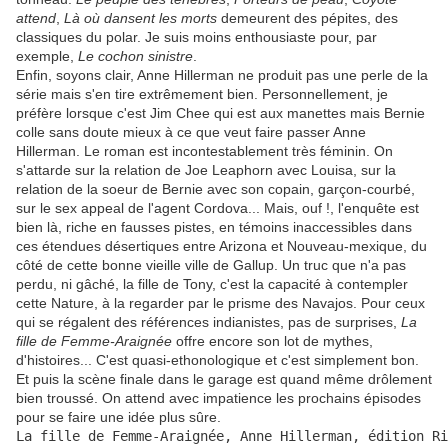
attend
,
Là où dansent les morts
demeurent des pépites, des
classiques du polar. Je suis moins enthousiaste pour, par
exemple,
Le cochon sinistre
.
Enfin, soyons clair, Anne Hillerman ne produit pas une perle de la
série mais s'en tire extrêmement bien. Personnellement, je
préfère lorsque c'est Jim Chee qui est aux manettes mais Bernie
colle sans doute mieux à ce que veut faire passer Anne
Hillerman. Le roman est incontestablement très féminin. On
s'attarde sur la relation de Joe Leaphorn avec Louisa, sur la
relation de la soeur de Bernie avec son copain, garçon-courbé,
sur le sex appeal de l'agent Cordova... Mais, ouf !, l'enquête est
bien là, riche en fausses pistes, en témoins inaccessibles dans
ces étendues désertiques entre Arizona et Nouveau-mexique, du
côté de cette bonne vieille ville de Gallup. Un truc que n'a pas
perdu, ni gâché, la fille de Tony, c'est la capacité à contempler
cette Nature, à la regarder par le prisme des Navajos. Pour ceux
qui se régalent des références indianistes, pas de surprises,
La
fille de Femme-Araignée
offre encore son lot de mythes,
d'histoires... C'est quasi-ethonologique et c'est simplement bon.
Et puis la scène finale dans le garage est quand même drôlement
bien troussé. On attend avec impatience les prochains épisodes
pour se faire une idée plus sûre.
La fille de Femme-Araignée, Anne Hillerman, édition Ri