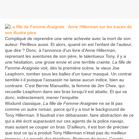
Compliqué de reprendre une série achevée avec la mort de son
auteur. Périlleux aussi. Et alors, quand on est l'enfant de l'auteur,
que dire ? Donc, à l'annonce d'un livre d'Anne Hillerman,
reprenant les aventures de son père, le talentueux Tony, il y a
une hésitation, une grose envie et une terrible crainte.
La fille de
Femme-Araignée
voit, dès la première scène, le vieux Joe
Leaphorn, tomber sous les balles d'un tueur masqué. Un contrat
semble-t-il puisque l'assassin ne laisse aucun indice, bien au
contraire. C'est Bernie Manuelito, la femme de Jim Chee, qui
recueille Leaphorn dans ses bras lorsqu'il est abattu. Et qui va
donc, indirectement, mener l'enquête.
Wodunit classique,
La fille de Femme-Araignée
ne se lit pas
comme un autre roman, parce qu'il y a tout le background de
Tony Hillerman. Il faudrait s'en débarasser, faire abstraction de ce
qui a été écrit auparavant sur ces agents de la police navajo,
mais autant se couper un bras. D'ailleurs, il est bon de préciser
que tout ce qu'a produit Tony Hillerman n'était pas du meilleur
tonneau.
Le peuple des ténèbres
,
Porteurs de peau
,
Coyote