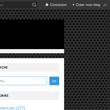
Connexion
+
Créer mon blog
RCHE
ORIES
méricain
(277)