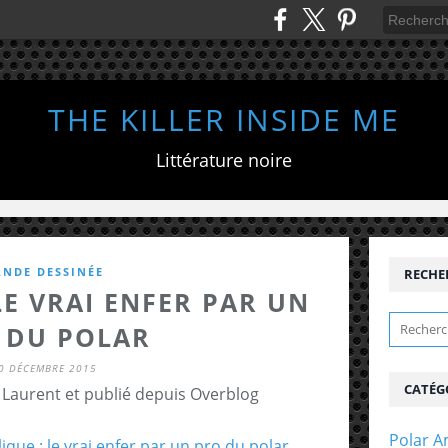
THE KILLER INSIDE ME
Littérature noire
ANDE DESSINÉE
RECHE
LE VRAI ENFER PAR UN
 DU POLAR
0 DÉCEMBRE 2015
CATÉG
 Laurent et publié depuis Overblog
Polar A