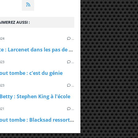
IMEREZ AUSSI :
024
…
La Route : Larcenet dans les pas de McCarthy
023
…
tout tombe : c'est du génie
023
…
Betty : Stephen King à l'école
021
…
Alors, tout tombe : Blacksad ressort les griffes