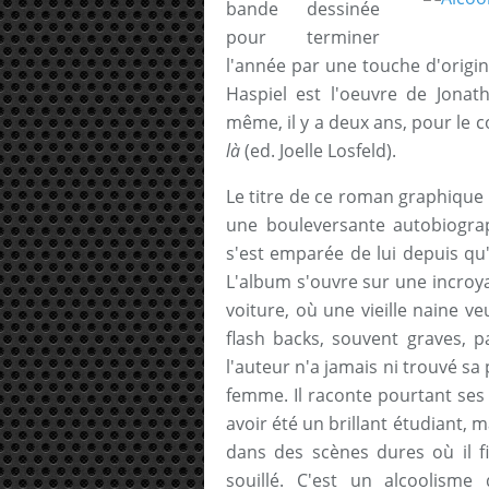
bande dessinée
pour terminer
l'année par une touche d'origin
Haspiel est l'oeuvre de Jonat
même, il y a deux ans, pour le 
là
(ed. Joelle Losfeld).
Le titre de ce roman graphique d
une bouleversante autobiograph
s'est emparée de lui depuis qu'i
L'album s'ouvre sur une incroy
voiture, où une vieille naine ve
flash backs, souvent graves, p
l'auteur n'a jamais ni trouvé sa
femme. Il raconte pourtant ses
avoir été un brillant étudiant, ma
dans des scènes dures où il fi
souillé. C'est un alcoolism