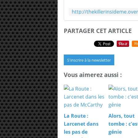
PARTAGER CET ARTICLE
R
S'inscrire à la newsletter
Vous aimerez aussi :
La Route :
Alors, tout
Larcenet dans
tombe : c'es
les pas de
génie