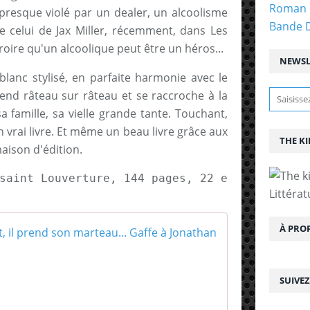
Roman 
 presque violé par un dealer, un alcoolisme
Bande 
de celui de Jax Miller, récemment, dans Les
croire qu'un alcoolique peut être un héros...
NEWSL
blanc stylisé, en parfaite harmonie avec le
end râteau sur râteau et se raccroche à la
 famille, sa vielle grande tante. Touchant,
 vrai livre. Et même un beau livre grâce aux
THE KI
aison d'édition.
saint Louverture, 144 pages, 22 euros.
Littérat
À PRO
Quand Joe n'e
J
o
SUIVE
e
n