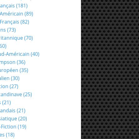
rançais
(181)
Américain
(89)
Français
(82)
ens
(73)
ritannique
(70)
60)
ud-Américain
(40)
ompson
(36)
uropéen
(35)
alien
(30)
tion
(27)
candinave
(25)
s
(21)
landais
(21)
siatique
(20)
-Fiction
(19)
es
(18)