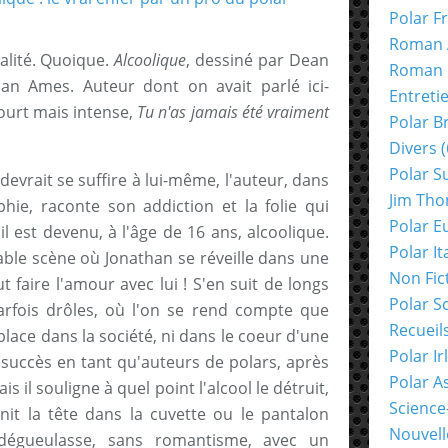
Polar F
Roman 
alité. Quoique.
Alcoolique
, dessiné par Dean
Roman 
han Ames. Auteur dont on avait parlé ici-
Entreti
court mais intense,
Tu n'as jamais été vraiment
Polar B
Divers
(
Polar S
evrait se suffire à lui-même, l'auteur, dans
Jim Th
ie, raconte son addiction et la folie qui
Polar E
l est devenu, à l'âge de 16 ans, alcoolique.
Polar It
able scène où Jonathan se réveille dans une
Non Fic
ut faire l'amour avec lui ! S'en suit de longs
Polar S
arfois drôles, où l'on se rend compte que
Recueil
 place dans la société, ni dans le coeur d'une
Polar Ir
 succès en tant qu'auteurs de polars, après
Polar A
is il souligne à quel point l'alcool le détruit,
Science
nit la tête dans la cuvette ou le pantalon
Nouvell
e dégueulasse, sans romantisme, avec un