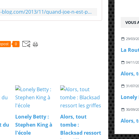
e
v
http://thekillerinsideme.over-blog.com/2013/11/quand-joe-n-est-pas-content-il-prend-son-marteau-gaffe-a-jonathan-ames.html
e
u
VOUS A
t
f
a
29/03/2
epost
0
i
r
e
04/11/2
s
o
Alors, 
u
f
31/07/2
f
r
Lonely 
i
r
30/09/2
p
Lonely Betty :
Alors, tout
e
t du
Stephen King à
tombe :
r
s
l'école
Blacksad ressort
o