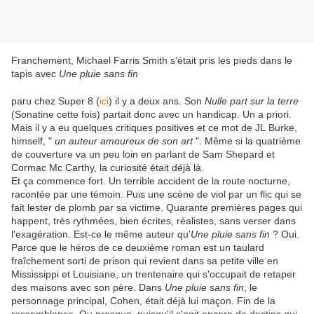
Franchement, Michael Farris Smith s'était pris les pieds dans le
tapis avec
Une pluie sans fin
paru chez Super 8 (
ici
) il y a deux ans. Son
Nulle part sur la terre
(Sonatine cette fois) partait donc avec un handicap. Un a priori.
Mais il y a eu quelques critiques positives et ce mot de JL Burke,
himself, "
un auteur amoureux de son art
". Même si la quatrième
de couverture va un peu loin en parlant de Sam Shepard et
Cormac Mc Carthy, la curiosité était déjà là.
Et ça commence fort. Un terrible accident de la route nocturne,
racontée par une témoin. Puis une scène de viol par un flic qui se
fait lester de plomb par sa victime. Quarante premières pages qui
happent, très rythmées, bien écrites, réalistes, sans verser dans
l'exagération. Est-ce le même auteur qu'
Une pluie sans fin
? Oui.
Parce que le héros de ce deuxième roman est un taulard
fraîchement sorti de prison qui revient dans sa petite ville en
Mississippi et Louisiane, un trentenaire qui s'occupait de retaper
des maisons avec son père. Dans
Une pluie sans fin
, le
personnage principal, Cohen, était déjà lui maçon. Fin de la