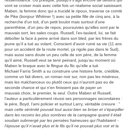
ressemblance. Ou presque, puisqu'il s'agit encore de destins qui
vont se croiser mais avec cette fois un réalisme social saisissant.
Maben, la femme donc qui a trucidé le ripoux, traverse ce comté
de Pike (bonjour Whitmer !) avec sa petite fille de cinq ans, à la
recherche d'un toit, d'un petit boulot mais surtout d'une
parenthèse, d'un peu de repos, poursuivies qu'elles sont par le
mauvais sort, les sales coups. Russell, l'ex-taulard, lui, se fait
déboîter la face à peine arrivé dans son bled, par les frères du
jeune qu'il a tué au volant. Conscient d'avoir ruiné sa vie (11 ans
pour un accident de la route mortel, ça rigole pas dans le Sud),
mais aussi sans doute un peu celle de son père, de la femme
qu'il aimé, Russell veut se tenir peinard, jusqu'au moment où
Maben le braque avec le flingue du flic qu'elle a tué.
Michael Farris Smith a su construire une histoire forte, crédible,
comme un fait divers, un roman noir sur, non pas les miséreux,
mais les malchanceux ou plutôt ceux qui n'auront pas eu de
seconde chance et qui n'en finissent pas de payer un
mauvais choix, le premier, le seul. Outre Maben et Russell,
l'auteur a particulièrement réussi ses personnages secondaires :
le père, Boyd, l'ami policier et surtout Larry, véritable crevure : "
mais cette sérénité pouvait tout aussi bien se briser et s'éparpiller
dans les recoins les plus sombres de la campagne quand il était
soudain submergé par les pensées haineuses qui l'habitaient -
l'épouse qu'il n'avait plus et le fils qu'il ne pouvait plus voir et la