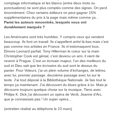
comptage informatique et les blancs (entre deux mots ou
ponctuations) ne sont plus comptés comme des signes. On perd
énormément. Chez certains éditeurs on peut gagner 15%
supplémentaires du prix à la page mais même comme ça...
Parmi les auteurs rencontrés, lesquels vous ont
durablement marqués ?
Les Américains sont très humbles. Y compris ceux qui vendent
beaucoup. Ils font un travail. Ils s'appellent
artist
là-bas mais c'est
pas comme nos artistes en France. Ils m'estomaquent tous.
Elmore Leonard parfait. Tony Hillerman le coeur sur la main.
Christopher Cook est génial, c'est devenu un ami, il vient de
revenir à Prague. C'est un écrivain majeur, l'un des meilleurs du
sud et Dieu sait que les écrivains du sud sont le dessus du
panier. Pour Voleurs, j'ai un plein volume d'échanges, de lettres,
avec lui, premier passage, deuxième passage avec lui sur le
texte. J'ai tout déposé à la Bibliothèque Nationale. Je fais tout le
temps ça maintenant. J'ai découvert du blues grâce à lui. Mais je
découvre toujours quelque chose sur la musique. Tiens avec
Philipe K. Dick j'ai découvert un opéra de Verdi, Jeanne d'Arc,
que je connaissais pas ! Un super opéra...
(entretien réalisé au téléphone le 23 mars)