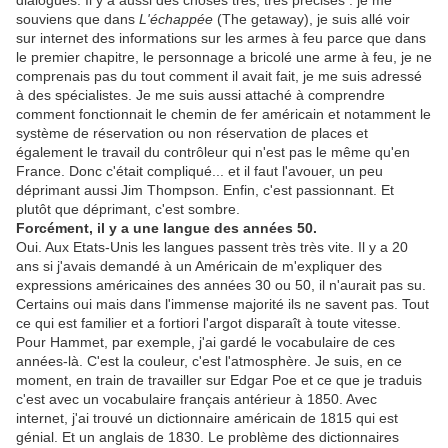
dialogues. Il y a aussi des choses très, très précises : je me
souviens que dans
L'échappée
(The getaway), je suis allé voir
sur internet des informations sur les armes à feu parce que dans
le premier chapitre, le personnage a bricolé une arme à feu, je ne
comprenais pas du tout comment il avait fait, je me suis adressé
à des spécialistes. Je me suis aussi attaché à comprendre
comment fonctionnait le chemin de fer américain et notamment le
système de réservation ou non réservation de places et
également le travail du contrôleur qui n'est pas le même qu'en
France. Donc c'était compliqué... et il faut l'avouer, un peu
déprimant aussi Jim Thompson. Enfin, c'est passionnant. Et
plutôt que déprimant, c'est sombre.
Forcément, il y a une langue des années 50.
Oui. Aux Etats-Unis les langues passent très très vite. Il y a 20
ans si j'avais demandé à un Américain de m'expliquer des
expressions américaines des années 30 ou 50, il n'aurait pas su.
Certains oui mais dans l'immense majorité ils ne savent pas. Tout
ce qui est familier et a fortiori l'argot disparaît à toute vitesse.
Pour Hammet, par exemple, j'ai gardé le vocabulaire de ces
années-là. C'est la couleur, c'est l'atmosphère. Je suis, en ce
moment, en train de travailler sur Edgar Poe et ce que je traduis
c'est avec un vocabulaire français antérieur à 1850. Avec
internet, j'ai trouvé un dictionnaire américain de 1815 qui est
génial. Et un anglais de 1830. Le problème des dictionnaires