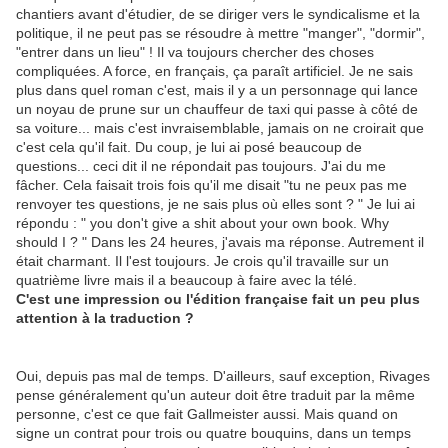
chantiers avant d'étudier, de se diriger vers le syndicalisme et la
politique, il ne peut pas se résoudre à mettre "manger", "dormir",
"entrer dans un lieu" ! Il va toujours chercher des choses
compliquées. A force, en français, ça paraît artificiel. Je ne sais
plus dans quel roman c'est, mais il y a un personnage qui lance
un noyau de prune sur un chauffeur de taxi qui passe à côté de
sa voiture... mais c'est invraisemblable, jamais on ne croirait que
c'est cela qu'il fait. Du coup, je lui ai posé beaucoup de
questions... ceci dit il ne répondait pas toujours. J'ai du me
fâcher. Cela faisait trois fois qu'il me disait "tu ne peux pas me
renvoyer tes questions, je ne sais plus où elles sont ? " Je lui ai
répondu : " you don't give a shit about your own book. Why
should I ? " Dans les 24 heures, j'avais ma réponse. Autrement il
était charmant. Il l'est toujours. Je crois qu'il travaille sur un
quatrième livre mais il a beaucoup à faire avec la télé.
C'est une impression ou l'édition française fait un peu plus
attention à la traduction ?
Oui, depuis pas mal de temps. D'ailleurs, sauf exception, Rivages
pense généralement qu'un auteur doit être traduit par la même
personne, c'est ce que fait Gallmeister aussi. Mais quand on
signe un contrat pour trois ou quatre bouquins, dans un temps