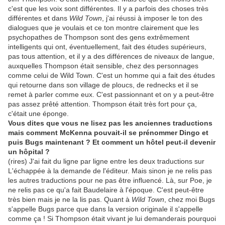
c'est que les voix sont différentes. Il y a parfois des choses très
différentes et dans
Wild Town
, j'ai réussi à imposer le ton des
dialogues que je voulais et ce ton montre clairement que les
psychopathes de Thompson sont des gens extrêmement
intelligents qui ont, éventuellement, fait des études supérieurs,
pas tous attention, et il y a des différences de niveaux de langue,
auxquelles Thompson était sensible, chez des personnages
comme celui de Wild Town. C'est un homme qui a fait des études
qui retourne dans son village de ploucs, de rednecks et il se
remet à parler comme eux. C'est passionnant et on y a peut-être
pas assez prêté attention. Thompson était très fort pour ça,
c'était une éponge.
Vous dites que vous ne lisez pas les anciennes traductions
mais comment McKenna pouvait-il se prénommer Dingo et
puis Bugs maintenant ? Et comment un hôtel peut-il devenir
un hôpital ?
(rires) J'ai fait du ligne par ligne entre les deux traductions sur
L'échappée à la demande de l'éditeur. Mais sinon je ne relis pas
les autres traductions pour ne pas être influencé. Là, sur Poe, je
ne relis pas ce qu'a fait Baudelaire à l'époque. C'est peut-être
très bien mais je ne la lis pas. Quant à
Wild Town
, chez moi Bugs
s'appelle Bugs parce que dans la version originale il s'appelle
comme ça ! Si Thompson était vivant je lui demanderais pourquoi