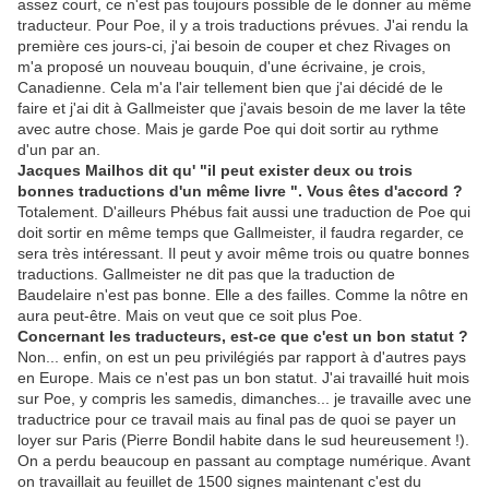
assez court, ce n'est pas toujours possible de le donner au même
traducteur. Pour Poe, il y a trois traductions prévues. J'ai rendu la
première ces jours-ci, j'ai besoin de couper et chez Rivages on
m'a proposé un nouveau bouquin, d'une écrivaine, je crois,
Canadienne. Cela m'a l'air tellement bien que j'ai décidé de le
faire et j'ai dit à Gallmeister que j'avais besoin de me laver la tête
avec autre chose. Mais je garde Poe qui doit sortir au rythme
d'un par an.
Jacques Mailhos dit qu' "il peut exister deux ou trois
bonnes traductions d'un même livre ". Vous êtes d'accord ?
Totalement. D'ailleurs Phébus fait aussi une traduction de Poe qui
doit sortir en même temps que Gallmeister, il faudra regarder, ce
sera très intéressant. Il peut y avoir même trois ou quatre bonnes
traductions. Gallmeister ne dit pas que la traduction de
Baudelaire n'est pas bonne. Elle a des failles. Comme la nôtre en
aura peut-être. Mais on veut que ce soit plus Poe.
Concernant les traducteurs, est-ce que c'est un bon statut ?
Non... enfin, on est un peu privilégiés par rapport à d'autres pays
en Europe. Mais ce n'est pas un bon statut. J'ai travaillé huit mois
sur Poe, y compris les samedis, dimanches... je travaille avec une
traductrice pour ce travail mais au final pas de quoi se payer un
loyer sur Paris (Pierre Bondil habite dans le sud heureusement !).
On a perdu beaucoup en passant au comptage numérique. Avant
on travaillait au feuillet de 1500 signes maintenant c'est du