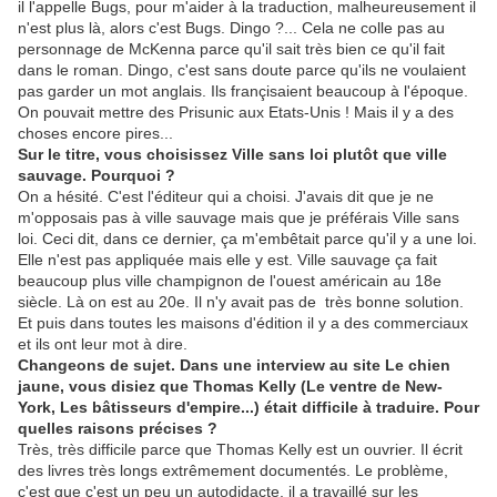
il l'appelle Bugs, pour m'aider à la traduction, malheureusement il
n'est plus là, alors c'est Bugs. Dingo ?... Cela ne colle pas au
personnage de McKenna parce qu'il sait très bien ce qu'il fait
dans le roman. Dingo, c'est sans doute parce qu'ils ne voulaient
pas garder un mot anglais. Ils françisaient beaucoup à l'époque.
On pouvait mettre des Prisunic aux Etats-Unis ! Mais il y a des
choses encore pires...
Sur le titre, vous choisissez Ville sans loi plutôt que ville
sauvage. Pourquoi ?
On a hésité. C'est l'éditeur qui a choisi. J'avais dit que je ne
m'opposais pas à ville sauvage mais que je préférais Ville sans
loi. Ceci dit, dans ce dernier, ça m'embêtait parce qu'il y a une loi.
Elle n'est pas appliquée mais elle y est. Ville sauvage ça fait
beaucoup plus ville champignon de l'ouest américain au 18e
siècle. Là on est au 20e. Il n'y avait pas de très bonne solution.
Et puis dans toutes les maisons d'édition il y a des commerciaux
et ils ont leur mot à dire.
Changeons de sujet. Dans une interview au site Le chien
jaune, vous disiez que Thomas Kelly (Le ventre de New-
York, Les bâtisseurs d'empire...) était difficile à traduire. Pour
quelles raisons précises ?
Très, très difficile parce que Thomas Kelly est un ouvrier. Il écrit
des livres très longs extrêmement documentés. Le problème,
c'est que c'est un peu un autodidacte, il a travaillé sur les