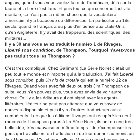
anglais, quand vous vous voulez faire de l'américain, déjà sur la
faune et la flore c'est faux. Et puis tout ce qui concerne l'activité
mentale, ce n'est pas la même chose que le vocabulaire
américain, il y a beaucoup de différences. En particulier au 19e
siècle, quand le français a eu plus d'influence aux Etats-Unis
qu'en Angleterre. Il y avait des trappeurs, des scientifiques, des
militaires...
Il y a 30 ans vous aviez traduit le numéro 1 de Rivages,
Liberté sous condition
, de Thompson. Pourquoi n'avez-vous
pas traduit tous les Thompson ?
C'est très compliqué. Chez Gallimard (La Série Noire) c'était un
peu tout le monde et n'importe qui à la traduction. J'ai fait
Liberté
sous condition
, puis
Un nid de crotale
qui est le numéro 12 de
Rivages. Quand vous avez fait deux ou trois Jim Thompson de
suite, vous n'en pouvez plus, vous avez envie de voir autre
chose. Or il y a les éditeurs qui ont signé avec les agents
littéraires, l'éditeur ne peut pas attendre que vous soyez de
nouveau disponible et puis il y a d'autres traducteurs aussi
compétents. Lorsque les éditions Rivages ont récupéré les neuf
romans de Thompson parus à La Série Noire, ils ont eu une très
belle idée, très mauvaise en même temps : de récompenser les
gens qui travaillaient en traduction et de leur donner au moins un
Jim Thompson. C'était merveilleux. Mais ce qui est moins bien