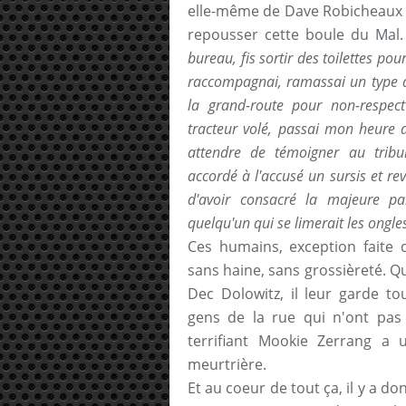
elle-même de Dave Robicheaux r
repousser cette boule du Mal.
bureau, fis sortir des toilettes 
raccompagnai, ramassai un type à l
la grand-route pour non-respect
tracteur volé, passai mon heure 
attendre de témoigner au tribu
accordé à l'accusé un sursis et re
d'avoir consacré la majeure pa
quelqu'un qui se limerait les ongle
Ces humains, exception faite d
sans haine, sans grossièreté. Q
Dec Dolowitz, il leur garde to
gens de la rue qui n'ont pas
terrifiant Mookie Zerrang a u
meurtrière.
Et au coeur de tout ça, il y a d