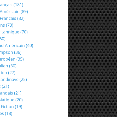
rançais
(181)
Américain
(89)
Français
(82)
ens
(73)
ritannique
(70)
60)
ud-Américain
(40)
ompson
(36)
uropéen
(35)
alien
(30)
tion
(27)
candinave
(25)
s
(21)
landais
(21)
siatique
(20)
-Fiction
(19)
es
(18)