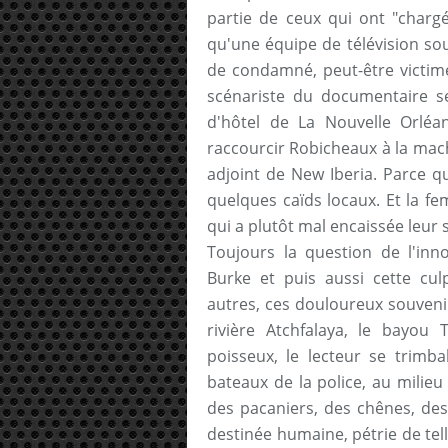
partie de ceux qui ont "charg
qu'une équipe de télévision so
de condamné, peut-être victime
scénariste du documentaire 
d'hôtel de La Nouvelle Orléa
raccourcir Robicheaux à la mache
adjoint de New Iberia. Parce q
quelques caïds locaux. Et la f
qui a plutôt mal encaissée leur 
Toujours la question de l'inn
Burke et puis aussi cette culp
autres, ces douloureux souven
rivière Atchfalaya, le bayou 
poisseux, le lecteur se trimb
bateaux de la police, au milie
des pacaniers, des chênes, des c
destinée humaine, pétrie de tel