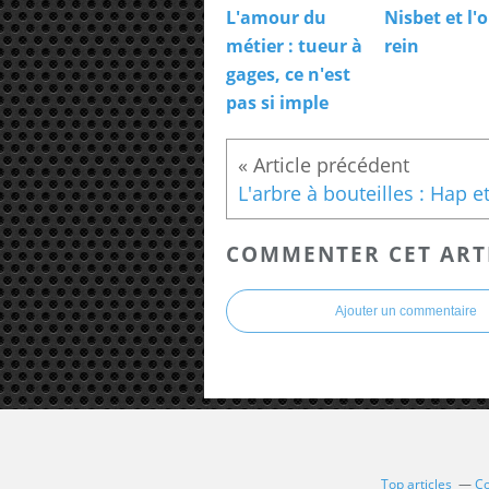
L'amour du
Nisbet et l'
métier : tueur à
rein
gages, ce n'est
pas si imple
COMMENTER CET ART
Ajouter un commentaire
Top articles
Co