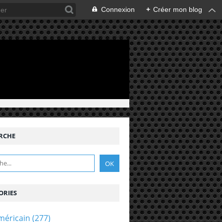
Connexion
+
Créer mon blog
RCHE
ORIES
méricain
(277)