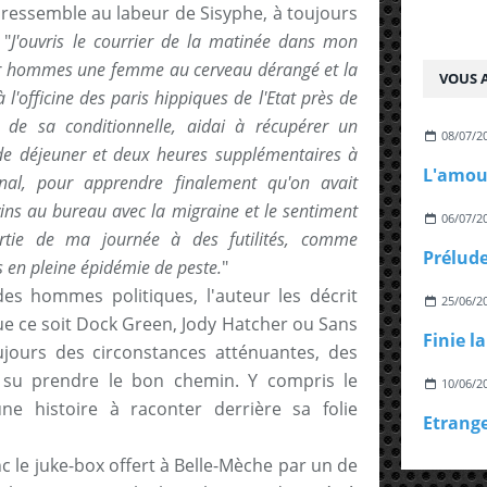
essemble au labeur de Sisyphe, à toujours
 "
J'ouvris le courrier de la matinée dans mon
pour hommes une femme au cerveau dérangé et la
VOUS A
'officine des paris hippiques de l'Etat près de
 de sa conditionnelle, aidai à récupérer un
08/07/2
de déjeuner et deux heures supplémentaires à
nal, pour apprendre finalement qu'on avait
vins au bureau avec la migraine et le sentiment
06/07/2
rtie de ma journée à des futilités, comme
s en pleine épidémie de peste.
"
es hommes politiques, l'auteur les décrit
25/06/2
ue ce soit Dock Green, Jody Hatcher ou Sans
ujours des circonstances atténuantes, des
 su prendre le bon chemin. Y compris le
10/06/2
ne histoire à raconter derrière sa folie
onc le juke-box offert à Belle-Mèche par un de