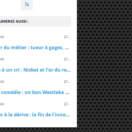
IMEREZ AUSSI :
026
…
L'amour du métier : tueur à gages, ce n'est pas si imple
026
…
Prélude à un cri : Nisbet et l'or du rein
026
…
Finie la comédie : un bon Westlake sorti des placards
026
…
Etranger à la dérive : la fin de l'innocence