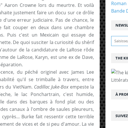
Roman 
é" Aaron Crowne lors du meurtre. Et voilà
Bande 
uhaite justement faire un docu sur ce drôle
 d'une erreur judiciaire. Pas de chance, le
NEWSL
se fait couper en deux dans une chambre
ns. Puis c'est un Mexicain qui essaye de
tte. De quoi susciter la curiosité du shérif
u'autour de la candidature de LaRose rôde
emme de LaRose, Karyn, est une ex de Dave,
THE KI
séparation.
ocence, du péché originel avec James Lee
abilité qu'il se trimballe à travers, entre
Littérat
irs du VietNam.
Cadillac Juke-Box
empeste la
Teche, le lac Ponchartrain, c'est humide,
À PRO
alle dans des barques à fond plat ou des
u des canaux à l'ombre de saules pleureurs,
SUIVE
yprès... Burke fait ressentir cette terrible
lement de vices et de si peu d'amour. La vie