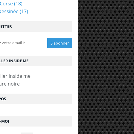
Corse
(18)
Dessinée
(17)
ETTER
LLER INSIDE ME
ure noire
POS
Z-MOI