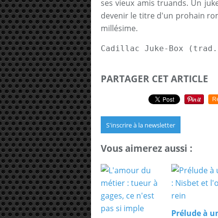
ses vieux amis truands. Un juke
devenir le titre d'un prohain r
millésime.
Cadillac Juke-Box (trad.
PARTAGER CET ARTICLE
R
S'inscrire à la newsletter
Vous aimerez aussi :
Prélude à un