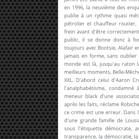
en 1996, la neuvième des enqu
publie à un rythme quasi mét
pétrolier et chauffeur routier
frein avant d'être correctemen
public, il se donne donc à fo
toujours avec Bootsie, Alafair e
jamais en forme, sans oublier s
monde est là, jusqu'au raton 
meilleurs moments, Belle-Mèche
XXL. D'abord celui d'Aaron Cro
l'analphabétisme, condamné à
meneur black d'une associatio
après les faits, réclame Robich
ce crime est une erreur. Dans
d'une grande famille de Lous
sous l'étiquette démocrate, a
transparence, la démocratie, la lu