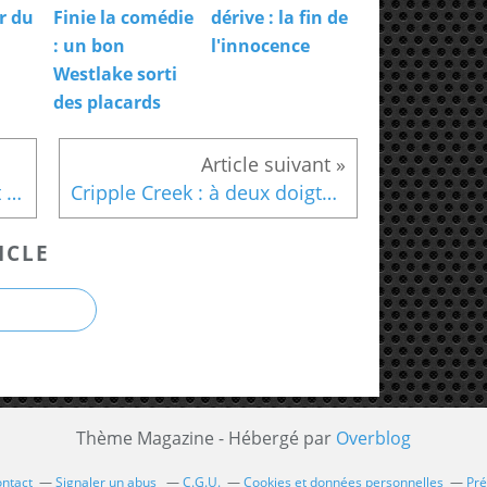
or du
Finie la comédie
dérive : la fin de
: un bon
l'innocence
Westlake sorti
des placards
L'arbre à bouteilles : Hap et Leonard sur la trace d'un tueur d'enfants
Cripple Creek : à deux doigts du bonheur
ICLE
Thème Magazine - Hébergé par
Overblog
ntact
Signaler un abus
C.G.U.
Cookies et données personnelles
Pré