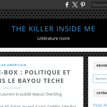
THE KILLER INSIDE ME
Littérature noire
LAR AMÉRICAIN
RECHE
-BOX : POLITIQUE ET
S LE BAYOU TECHE
7 JUILLET 2020
CATÉG
 Laurent et publié depuis Overblog
Polar A
e 60 balais quand il sort
Cadillac Juke-Box