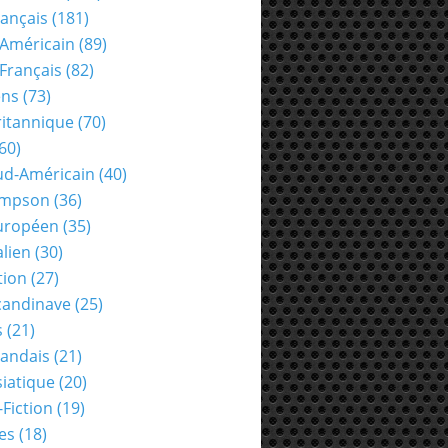
rançais
(181)
Américain
(89)
Français
(82)
ens
(73)
ritannique
(70)
60)
ud-Américain
(40)
ompson
(36)
uropéen
(35)
alien
(30)
tion
(27)
candinave
(25)
s
(21)
landais
(21)
siatique
(20)
-Fiction
(19)
es
(18)