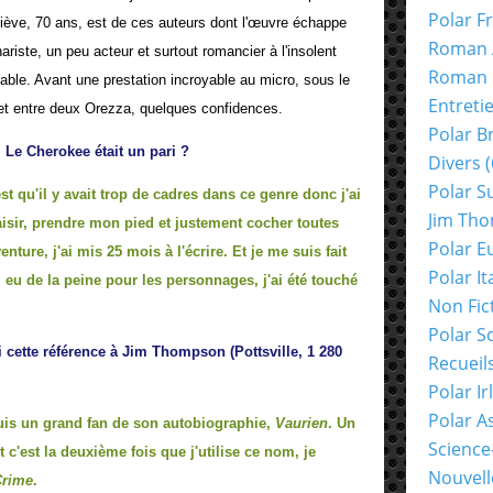
Polar F
giève, 70 ans, est de ces auteurs dont l'œuvre échappe
Roman 
iste, un peu acteur et surtout romancier à l'insolent
Roman 
sable. Avant une prestation incroyable au micro, sous le
Entreti
et entre deux Orezza, quelques confidences.
Polar B
 Le Cherokee était un pari ?
Divers
(
Polar S
st qu'il y avait trop de cadres dans ce genre donc j'ai
Jim Th
plaisir, prendre mon pied et justement cocher toutes
Polar E
nture, j'ai mis 25 mois à l'écrire. Et je me suis fait
Polar It
i eu de la peine pour les personnages, j'ai été touché
Non Fic
Polar S
i cette référence à Jim Thompson (Pottsville, 1 280
Recueil
Polar Ir
Polar A
uis un grand fan de son autobiographie,
Vaurien
. Un
Science
t c'est la deuxième fois que j'utilise ce nom, je
Nouvell
Crime
.