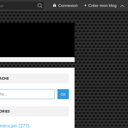
Connexion
+
Créer mon blog
RCHE
ORIES
méricain
(277)