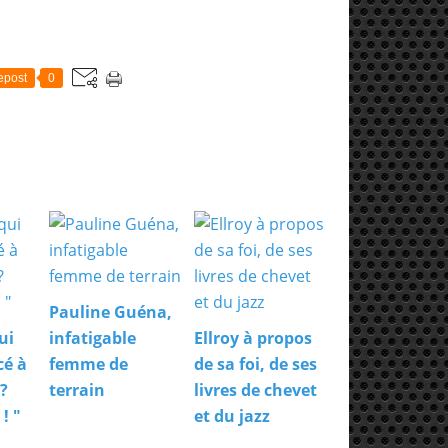
epost
0
Pauline Guéna,
ui
infatigable
Ellroy à propos
cé à
femme de
de sa foi, de ses
?
terrain
livres de chevet
! "
et du jazz