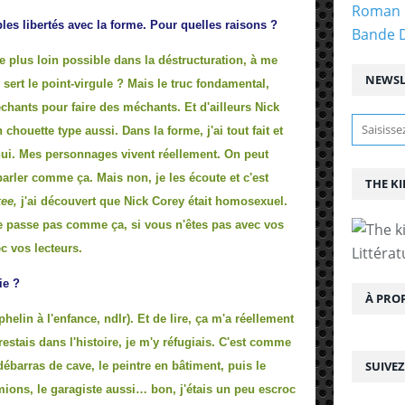
Roman 
es libertés avec la forme. Pour quelles raisons ?
Bande 
 le plus loin possible dans la déstructuration, à me
NEWSL
 sert le point-virgule ? Mais le truc fondamental,
échants pour faire des méchants. Et d'ailleurs Nick
houette type aussi. Dans la forme, j'ai tout fait et
hui. Mes personnages vivent réellement. On peut
parler comme ça. Mais non, je les écoute et c'est
THE KI
ee,
j'ai découvert que Nick Corey était homosexuel.
se passe pas comme ça, si vous n'êtes pas avec vos
c vos lecteurs.
Littérat
ie ?
À PRO
helin à l'enfance, ndlr). Et de lire, ça m'a réellement
 restais dans l'histoire, je m'y réfugiais. C'est comme
SUIVE
u débarras de cave, le peintre en bâtiment, puis le
ions, le garagiste aussi… bon, j'étais un peu escroc