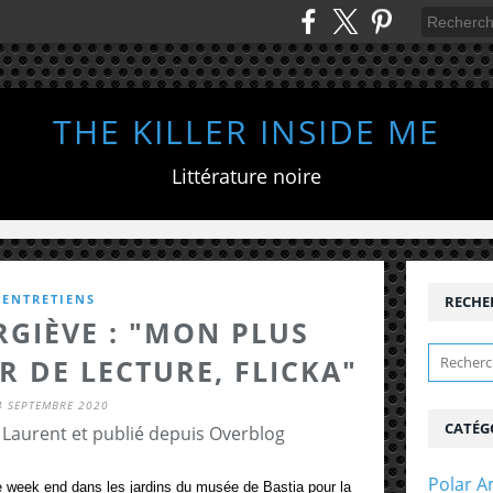
THE KILLER INSIDE ME
Littérature noire
ENTRETIENS
RECHE
GIÈVE : "MON PLUS
 DE LECTURE, FLICKA"
4 SEPTEMBRE 2020
CATÉG
 Laurent et publié depuis Overblog
Polar A
e week end dans les jardins du musée de Bastia pour la