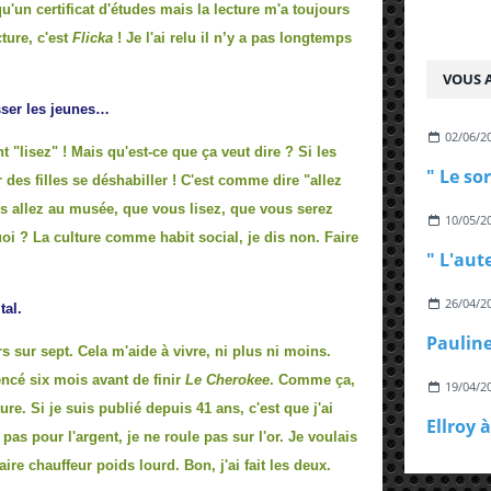
u'un certificat d'études mais la lecture m'a toujours
ture, c'est
Flicka
! Je l'ai relu il n’y a pas longtemps
VOUS A
esser les jeunes…
02/06/2
lisez" ! Mais qu'est-ce que ça veut dire ? Si les
 des filles se déshabiller ! C'est comme dire "allez
s allez au musée, que vous lisez, que vous serez
10/05/2
quoi ? La culture comme habit social, je dis non. Faire
26/04/2
tal.
 sur sept. Cela m'aide à vivre, ni plus ni moins.
cé six mois avant de finir
Le Cherokee
. Comme ça,
19/04/2
re. Si je suis publié depuis 41 ans, c'est que j'ai
 pas pour l'argent, je ne roule pas sur l'or. Je voulais
aire chauffeur poids lourd. Bon, j'ai fait les deux.