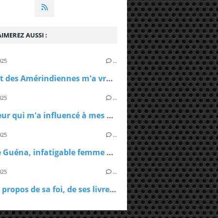
IMEREZ AUSSI :
025
…
" Le sort des Amérindiennes m'a vraiment pris aux tripes "
025
…
" L'auteur qui m'a influencé à mes débuts ? Clive Barker ! "
025
…
Pauline Guéna, infatigable femme de terrain
025
…
Ellroy à propos de sa foi, de ses livres de chevet et du jazz