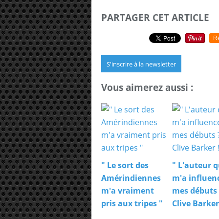
PARTAGER CET ARTICLE
R
S'inscrire à la newsletter
Vous aimerez aussi :
" Le sort des
" L'auteur q
Amérindiennes
m'a influen
m'a vraiment
mes débuts 
pris aux tripes "
Clive Barker 