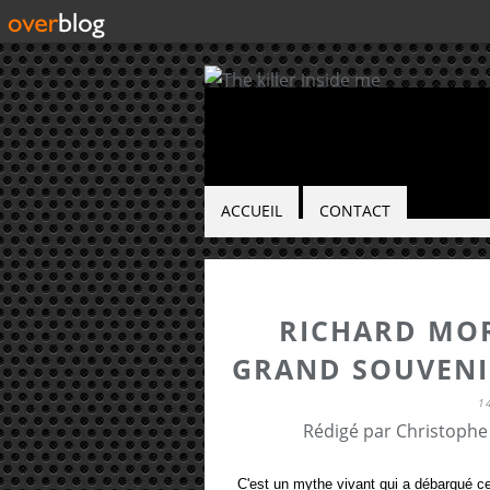
ACCUEIL
CONTACT
RICHARD MOR
GRAND SOUVENIR
1
Rédigé par Christophe
C'est un mythe vivant qui a débarqué c