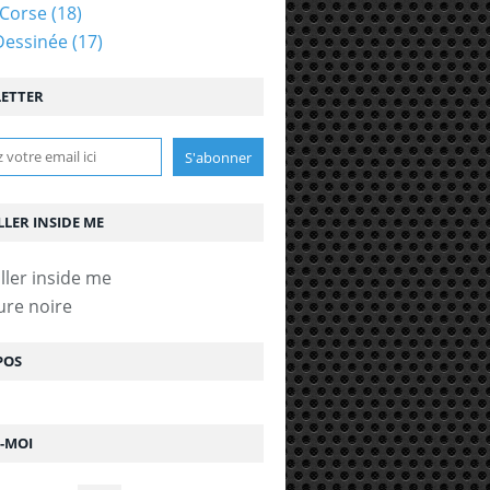
Corse
(18)
Dessinée
(17)
ETTER
LLER INSIDE ME
ure noire
POS
Z-MOI