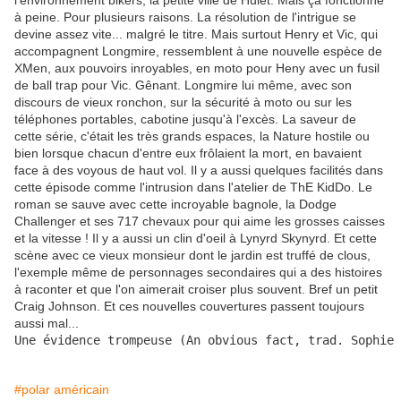
l'environnement bikers, la petite ville de Hulet. Mais ça fonctionne
à peine. Pour plusieurs raisons. La résolution de l'intrigue se
devine assez vite... malgré le titre. Mais surtout Henry et Vic, qui
accompagnent Longmire, ressemblent à une nouvelle espèce de
XMen, aux pouvoirs inroyables, en moto pour Heny avec un fusil
de ball trap pour Vic. Gênant. Longmire lui même, avec son
discours de vieux ronchon, sur la sécurité à moto ou sur les
téléphones portables, cabotine jusqu'à l'excès. La saveur de
cette série, c'était les très grands espaces, la Nature hostile ou
bien lorsque chacun d'entre eux frôlaient la mort, en bavaient
face à des voyous de haut vol. Il y a aussi quelques facilités dans
cette épisode comme l'intrusion dans l'atelier de ThE KidDo. Le
roman se sauve avec cette incroyable bagnole, la Dodge
Challenger et ses 717 chevaux pour qui aime les grosses caisses
et la vitesse ! Il y a aussi un clin d'oeil à Lynyrd Skynyrd. Et cette
scène avec ce vieux monsieur dont le jardin est truffé de clous,
l'exemple même de personnages secondaires qui a des histoires
à raconter et que l'on aimerait croiser plus souvent. Bref un petit
Craig Johnson. Et ces nouvelles couvertures passent toujours
aussi mal...
Une évidence trompeuse (An obvious fact, trad. Sophie 
#polar américain