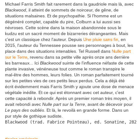
Michael Farris Smith fait rarement dans la gaudriole mais là, avec
Blackwood
, il atteint de sommets de noirceur, de gêne, de
situations malsaines. Et de psychopathie. Si l'homme est un
dégénéré complet, capable du pire, Colburn a lui aussi ses
névroses. Cette scène dans la maison abandonnée sous le
kudzu est un sacré moment de bizarreries dérangeantes. Mais
c'est un classique chez l'auteur. Depuis
Une pluie sans fin
, en
2015, l'auteur du Tennessee pousse ses personnages à bout, les
place dans des situations intenables. Tel Russell dans
Nulle part
sur le Terre
, revenu dans sa petite ville après onze ans derrière
les barreaux... Ici
Blackwood
suinte de l'influence néfaste de cette
plante invasive, vénéneuse tout comme le roman transpire le
mal-être des hommes, leurs folies. Un roman parfaitement tourné
sur les petites vies de ces petits lieux perdus. Cela a déjà été
écrit évidemment mais Farris Smith y ajoute une dose de menace
végétale inédite. Et ce qui est étonnant avec cet auteur, c'est
cette capacité à rebondir. Après un premier roman très moyen, il
avait rebondi avec
Nulle part sur la Terre
, avant de décevoir pour
Le pays des oubliés
. Et là, le revoilà en grande forme. Dans un
pur style de gothique sudiste.
Blackwood (trad. Fabrice Pointeau), ed. Sonatine, 282 