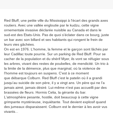
Red Bluff, une petite ville du Mississippi à l'écart des grands axes
routiers. Avec une vallée engloutie par le kudzu, cette vigne
ornementale invasive déclarée nuisible au Canada et dans le
sud-est des Etats-Unis. Pas de quoi s'éclater dans ce bourg, juste
un bar avec son billard et ses habitants qui rongent le frein de
leurs vies gâchées.
On est en 1976. L'homme, la femme et le garçon sont lâchés par
leur Cadillac toute pourrie. Sur un parking de Red Bluff. Pour se
cacher de la population et du shérif Myer, ils vont se réfugier sous
les arbres, vivant des restes de poubelles, de mendicité. Un trio à
la limite de la démence, plus que marginal, où la violence de
l'homme est toujours en suspens. C'est à ce moment
que débarque Colburn. Red Bluff c'est le patelin où il a grandi
jusqu'au suicide de son père, il y a vingt ans. Un père qui ne l'a
jamais aimé, jamais désiré. Lui-même n'est pas accueilli par des
brassées de fleurs. Hormis Celia, la gérante du bar.
L'atmosphère pesante, hostile, doit beaucoup à cette vigne
grimpante mystérieuse, inquiétante. Tout devient explosif quand
des jumeaux disparaissent. Colburn est le dernier à les avoir vus
vivants...