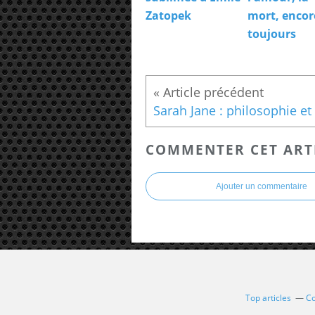
Zatopek
mort, encor
toujours
COMMENTER CET ART
Ajouter un commentaire
Top articles
Co