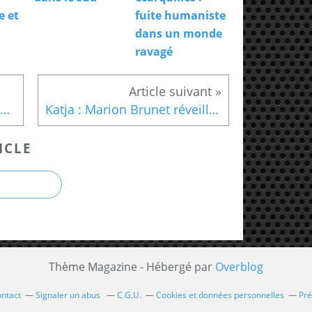
e et
fuite humaniste
dans un monde
ravagé
Sarah Jane : philosophie et poésie d'une femme shérif
Katja : Marion Brunet réveille les démons de la RDA
ICLE
Thème Magazine - Hébergé par
Overblog
ntact
Signaler un abus
C.G.U.
Cookies et données personnelles
Pré