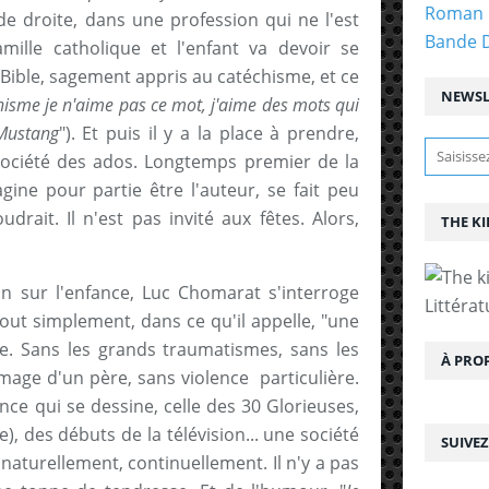
Roman 
de droite, dans une profession qui ne l'est
Bande 
famille catholique et l'enfant va devoir se
 Bible, sagement appris au catéchisme, et ce
NEWSL
hisme je n'aime pas ce mot, j'aime des mots qui
Mustang
"). Et puis il y a la place à prendre,
société des ados. Longtemps premier de la
gine pour partie être l'auteur, se fait peu
udrait. Il n'est pas invité aux fêtes. Alors,
THE KI
n sur l'enfance, Luc Chomarat s'interroge
Littérat
tout simplement, dans ce qu'il appelle, "une
ne. Sans les grands traumatismes, sans les
À PRO
mage d'un père, sans violence particulière.
nce qui se dessine, celle des 30 Glorieuses,
, des débuts de la télévision... une société
SUIVE
naturellement, continuellement. Il n'y a pas