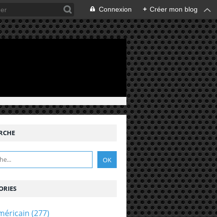
Connexion
+
Créer mon blog
RCHE
ORIES
méricain
(277)