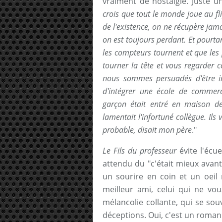
vraiment de nostalgie. Juste u
crois que tout le monde joue au fl
de l'existence, on ne récupère jama
on est toujours perdant. Et pourta
les compteurs tournent et que les 
tourner la tête et vous regarder 
nous sommes persuadés d'être im
d'intégrer une école de commer
garçon était entré en maison de 
lamentait l'infortuné collègue. Ils 
probable, disait mon père
."
Le Fils du professeur
évite l'écu
attendu du "c'était mieux avant
un sourire en coin et un oeil 
meilleur ami, celui qui ne v
mélancolie collante, qui se sou
déceptions. Oui, c'est un roman d