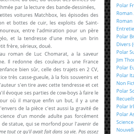
Polar F
ythmée par la lecture des bande-dessinées,
Roman 
 petites voitures Matchbox, les épisodes des
Roman 
et bottes de cuir, les exploits de Saint-
Entreti
moureux, entre l'admiration pour un père
Polar B
-géo, et la tendresse d'une mère, un brin
Divers
(
it frère, sérieux, doué.
Polar S
eau roman de Luc Chomarat, a la saveur
Jim Th
ne. Il redonne des couleurs à une France
Polar E
enfance bien sûr, celle des trajets en 2 CV,
Polar It
ce très casse-gueule, à la fois souvenirs et
Non Fic
l'auteur s'en tire avec cette tendresse et cet
Polar S
il évoque ses parties de cow-boys à faire le
Recueil
 jour où il marque enfin un but, il y a une
Polar Ir
l'envers de la pièce c'est aussi la gravité de
Polar A
nscience d'un monde adulte pas forcément
Science
te de statue, qui se morfond pour l'avenir de
Nouvell
me tout ce qu'il avait fait dans sa vie. Pas assez