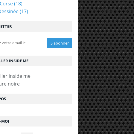
Corse
(18)
Dessinée
(17)
ETTER
LLER INSIDE ME
ure noire
POS
Z-MOI