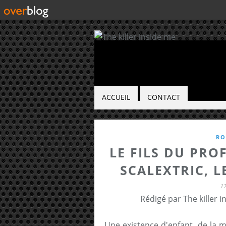
ACCUEIL
CONTACT
RO
LE FILS DU PROF
SCALEXTRIC, L
1
Rédigé par The killer 
Une existence d'enfant, de la 