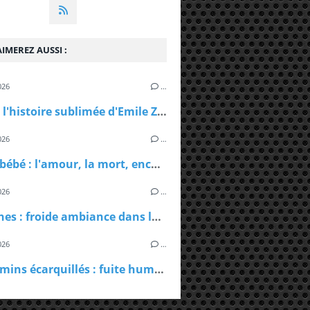
IMEREZ AUSSI :
026
…
Courir : l'histoire sublimée d'Emile Zatopek
026
…
Sicario bébé : l'amour, la mort, encore et toujours
026
…
Farouches : froide ambiance dans le sud
026
…
Les chemins écarquillés : fuite humaniste dans un monde ravagé