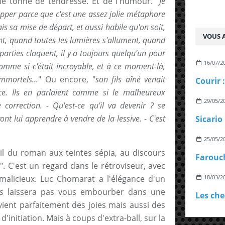
ne tonne de tendresse. Et de l'humour. "
Je
ipper parce que c'est une assez jolie métaphore
is sa mise de départ, et aussi habile qu'on soit,
VOUS A
nt, quand toutes les lumières s'allument, quand
parties claquent, il y a toujours quelqu'un pour
16/07/2
comme si c'était incroyable, et à ce moment-là,
mortels...
" Ou encore, "
son fils aîné venait
ce. Ils en parlaient comme si le malheureux
29/05/2
correction. - Qu'est-ce qu'il va devenir ? se
vont lui apprendre à vendre de la lessive. - C'est
25/05/2
eil du roman aux teintes sépia, au discours
". C'est un regard dans le rétroviseur, avec
malicieux. Luc Chomarat a l'élégance d'un
18/03/2
ous laissera pas vous embourber dans une
vient parfaitement des joies mais aussi des
'initiation. Mais à coups d'extra-ball, sur la