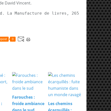
de David Vincent.
d. La Manufacture de livres, 265 pages, 19, 
epost
0
Farouches :
 :
froide ambiance
Les chemins
dans le sud
écarquillés :