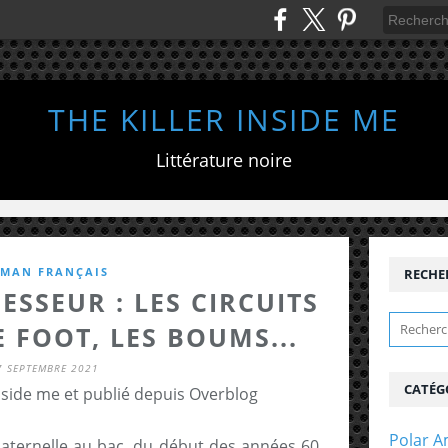
THE KILLER INSIDE ME
Littérature noire
MAN FRANÇAIS
RECHE
ESSEUR : LES CIRCUITS
E FOOT, LES BOUMS...
7 SEPTEMBRE 2021
CATÉG
inside me et publié depuis Overblog
Polar A
maternelle au bac, du début des années 60