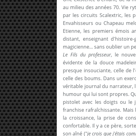
au milieu des années 70. Vie r
par les circuits Scalextric, les
Envahisseurs ou Chapeau melon 
Etienne, les premiers émois a
distant, enseignant d'histoire
magicienne... sans oublier un pet
Le Fils du professeur
, le nouv
évidente de la douce madelei
presque insouciante, celle de l'
celle des boums. Dans un exerci
véritable journal du narrateur, 
humour qui lui sont propres. Qu'
pistolet avec les doigts ou le
franchise rafraîchissante. Mais 
la croissance, la prise de co
confortable. Il y a ce père, sor
son aîné ("
je crois que j'étais com