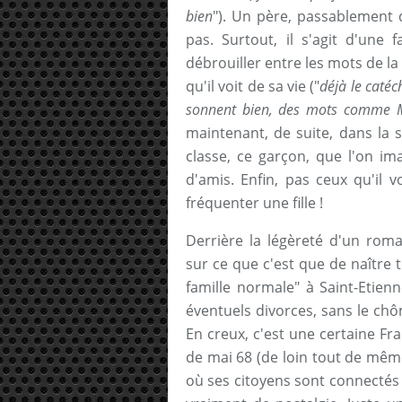
bien
"). Un père, passablement 
pas. Surtout, il s'agit d'une 
débrouiller entre les mots de la
qu'il voit de sa vie ("
déjà le catéc
sonnent bien, des mots comme 
maintenant, de suite, dans la 
classe, ce garçon, que l'on ima
d'amis. Enfin, pas ceux qu'il vo
fréquenter une fille !
Derrière la légèreté d'un roma
sur ce que c'est que de naître 
famille normale" à Saint-Etien
éventuels divorces, sans le chô
En creux, c'est une certaine Fra
de mai 68 (de loin tout de même)
où ses citoyens sont connectés 