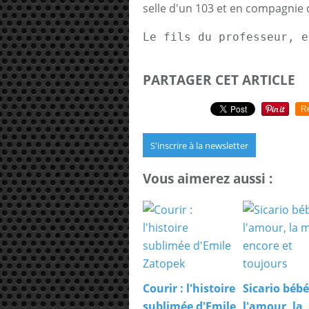
selle d'un 103 et en compagnie 
Le fils du professeur, e
PARTAGER CET ARTICLE
R
S'inscrire à la newsletter
Vous aimerez aussi :
Courir : l'histoire
Sicario bébé
sublimée d'Emile
l'amour, la