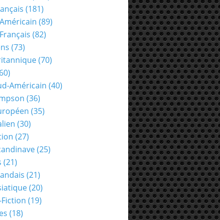
rançais
(181)
Américain
(89)
Français
(82)
ens
(73)
ritannique
(70)
60)
ud-Américain
(40)
ompson
(36)
uropéen
(35)
alien
(30)
tion
(27)
candinave
(25)
s
(21)
landais
(21)
siatique
(20)
-Fiction
(19)
es
(18)