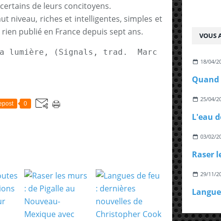
ertains de leurs concitoyens.
t niveau, riches et intelligentes, simples et
 rien publié en France depuis sept ans.
VOUS A
a lumière, (Signals, trad.  Marc Amfreville)
18/04/2
25/04/2
epost
0
03/02/2
29/11/2