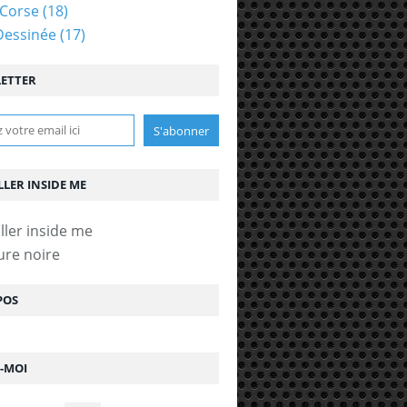
Corse
(18)
Dessinée
(17)
ETTER
LLER INSIDE ME
ure noire
POS
Z-MOI