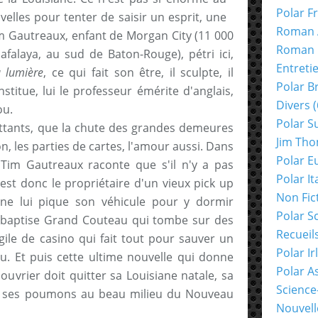
Polar F
velles pour tenter de saisir un esprit, une
Roman 
Tim Gautreaux, enfant de Morgan City (11 000
Roman 
afalaya, au sud de Baton-Rouge), pétri ici,
Entreti
 lumière
, ce qui fait son être, il sculpte, il
Polar B
stitue, lui le professeur émérite d'anglais,
Divers
(
ou.
Polar S
lottants, que la chute des grandes demeures
Jim Th
on, les parties de cartes, l'amour aussi. Dans
Polar E
 Tim Gautreaux raconte que s'il n'y a pas
Polar It
 C'est donc le propriétaire d'un vieux pick up
Non Fic
gne lui pique son véhicule pour y dormir
Polar S
e baptise Grand Couteau qui tombe sur des
Recueil
igile de casino qui fait tout pour sauver un
Polar Ir
. Et puis cette ultime nouvelle qui donne
Polar A
uvrier doit quitter sa Louisiane natale, sa
Science
er ses poumons au beau milieu du Nouveau
Nouvell