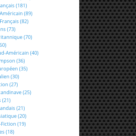
rançais
(181)
Américain
(89)
Français
(82)
ens
(73)
ritannique
(70)
60)
ud-Américain
(40)
ompson
(36)
uropéen
(35)
alien
(30)
tion
(27)
candinave
(25)
s
(21)
landais
(21)
siatique
(20)
-Fiction
(19)
es
(18)