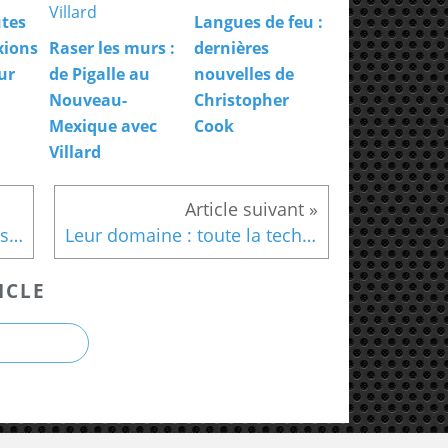
utes
Langues de feu :
exions
Raser les murs :
dernières
ur
de Pigalle au
nouvelles de
Nouveau-
Christopher
Mexique avec
Cook
Villard
La cité des marges : avec les mamas de Brooklyn
Leur domaine : toute la technique de Jo Nesbo
ICLE