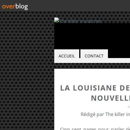
ACCUEIL
CONTACT
LA LOUISIANE D
NOUVELLE
1
Rédigé par The killer 
Cinq cent pages pour parler de