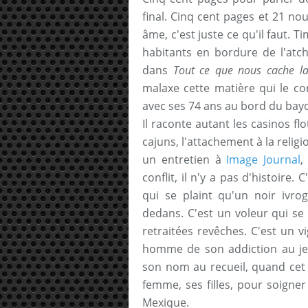
final. Cinq cent pages et 21 nou
âme, c'est juste ce qu'il faut. 
habitants en bordure de l'atch
dans
Tout ce que nous cache la
malaxe cette matière qui le con
avec ses 74 ans au bord du bay
Il raconte autant les casinos f
cajuns, l'attachement à la religi
un entretien à
Image Journal
,
conflit, il n'y a pas d'histoire.
qui se plaint qu'un noir ivro
dedans. C'est un voleur qui s
retraitées revêches. C'est un v
homme de son addiction au jeu
son nom au recueil, quand cet o
femme, ses filles, pour soign
Mexique.