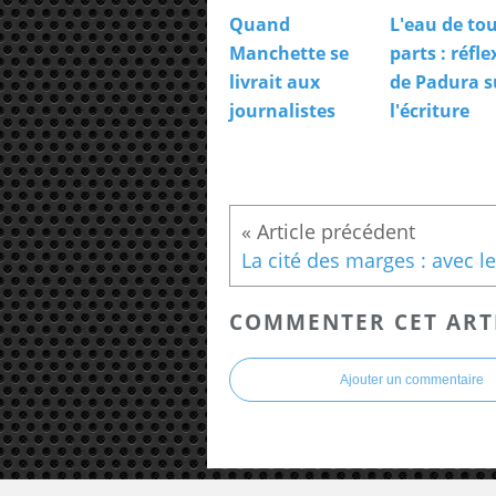
Quand
L'eau de to
Manchette se
parts : réfl
livrait aux
de Padura s
journalistes
l'écriture
COMMENTER CET ART
Ajouter un commentaire