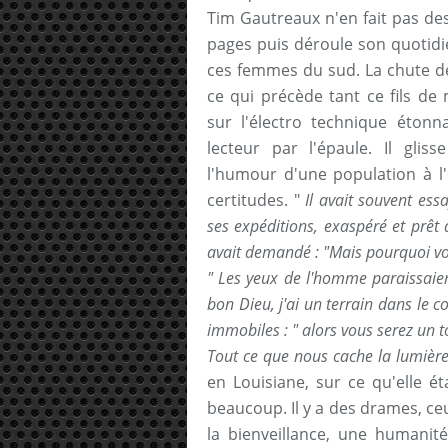
Tim Gautreaux n'en fait pas de
pages puis déroule son quotidi
ces femmes du sud. La chute d
ce qui précède tant ce fils de
sur l'électro technique étonn
lecteur par l'épaule. Il gli
l'humour d'une population à l'
certitudes. "
Il avait souvent ess
ses expéditions, exaspéré et prêt
avait demandé : "Mais pourquoi vou
" Les yeux de l'homme paraissaien
bon Dieu, j'ai un terrain dans le co
immobiles : " alors vous serez un 
Tout ce que nous cache la lumièr
en Louisiane, sur ce qu'elle ét
beaucoup. Il y a des drames, ceu
la bienveillance, une humanité