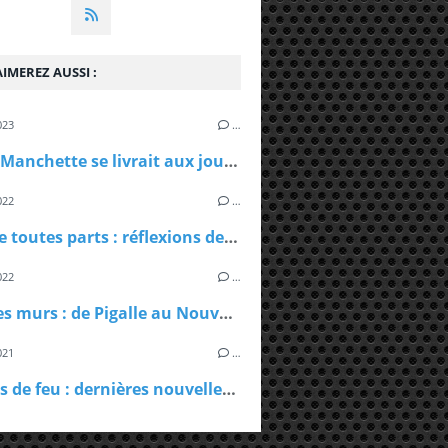
IMEREZ AUSSI :
, ed. Seuil, 507 pages, 23, 50.
023
…
Quand Manchette se livrait aux journalistes
022
…
L'eau de toutes parts : réflexions de Padura sur l'écriture
022
…
Raser les murs : de Pigalle au Nouveau-Mexique avec Villard
021
…
Langues de feu : dernières nouvelles de Christopher Cook