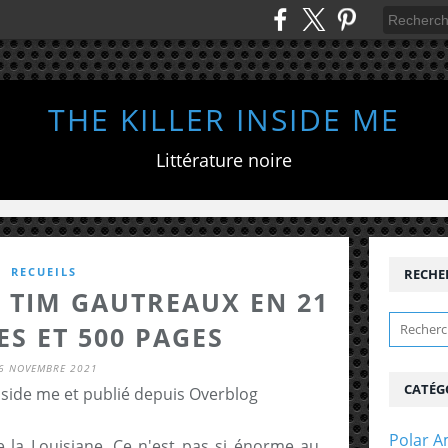
THE KILLER INSIDE ME
Littérature noire
RECUEILS
RECHE
E TIM GAUTREAUX EN 21
S ET 500 PAGES
6 NOVEMBRE 2021
CATÉG
inside me et publié depuis Overblog
Polar A
 la Louisiane. Ce n'est pas si énorme au