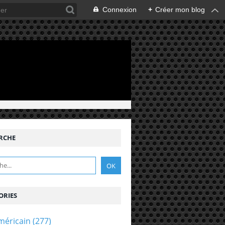
Connexion
+
Créer mon blog
RCHE
ORIES
méricain
(277)