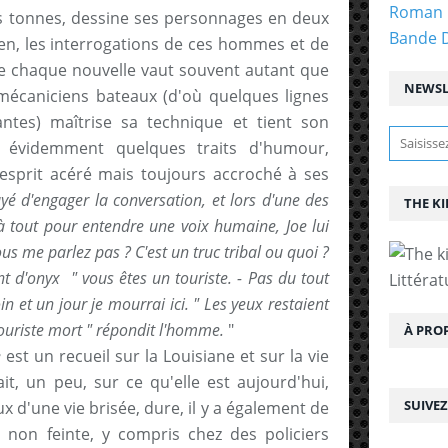
Roman 
s tonnes, dessine ses personnages en deux
Bande 
en, les interrogations de ces hommes et de
e chaque nouvelle vaut souvent autant que
NEWSL
 mécaniciens bateaux (d'où quelques lignes
antes) maîtrise sa technique et tient son
sse évidemment quelques traits d'humour,
esprit acéré mais toujours accroché à ses
ayé d'engager la conversation, et lors d'une des
THE KI
 à tout pour entendre une voix humaine, Joe lui
s me parlez pas ? C'est un truc tribal ou quoi ?
t d'onyx " vous êtes un touriste. - Pas du tout
Littérat
in et un jour je mourrai ici. " Les yeux restaient
touriste mort " répondit l'homme.
"
À PRO
e
est un recueil sur la Louisiane et sur la vie
ait, un peu, sur ce qu'elle est aujourd'hui,
SUIVE
x d'une vie brisée, dure, il y a également de
 non feinte, y compris chez des policiers