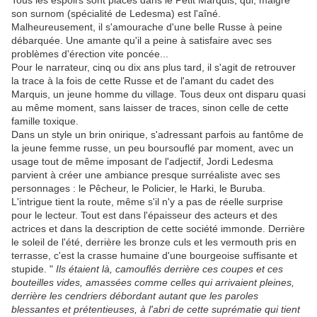
Tous les espoirs sont placés dans le Petit Marquis, qui, malgré
son surnom (spécialité de Ledesma) est l'aîné.
Malheureusement, il s'amourache d'une belle Russe à peine
débarquée. Une amante qu'il a peine à satisfaire avec ses
problèmes d'érection vite poncée...
Pour le narrateur, cinq ou dix ans plus tard, il s'agit de retrouver
la trace à la fois de cette Russe et de l'amant du cadet des
Marquis, un jeune homme du village. Tous deux ont disparu quasi
au même moment, sans laisser de traces, sinon celle de cette
famille toxique.
Dans un style un brin onirique, s'adressant parfois au fantôme de
la jeune femme russe, un peu boursouflé par moment, avec un
usage tout de même imposant de l'adjectif, Jordi Ledesma
parvient à créer une ambiance presque surréaliste avec ses
personnages : le Pêcheur, le Policier, le Harki, le Buruba.
L'intrigue tient la route, même s'il n'y a pas de réelle surprise
pour le lecteur. Tout est dans l'épaisseur des acteurs et des
actrices et dans la description de cette société immonde. Derrière
le soleil de l'été, derrière les bronze culs et les vermouth pris en
terrasse, c'est la crasse humaine d'une bourgeoise suffisante et
stupide. "
Ils étaient là, camouflés derrière ces coupes et ces
bouteilles vides, amassées comme celles qui arrivaient pleines,
derrière les cendriers débordant autant que les paroles
blessantes et prétentieuses, à l'abri de cette suprématie qui tient