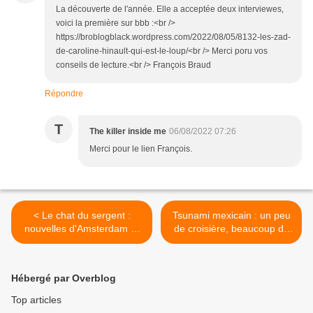
La découverte de l'année. Elle a acceptée deux interviewes,
voici la première sur bbb :<br />
https://broblogblack.wordpress.com/2022/08/05/8132-les-zad-
de-caroline-hinault-qui-est-le-loup/<br /> Merci poru vos
conseils de lecture.<br /> François Braud
Répondre
T
The killer inside me
06/08/2022 07:26
Merci pour le lien François.
< Le chat du sergent :
Tsunami mexicain : un peu
nouvelles d'Amsterdam et
de croisière, beaucoup de
du monde
machette >
Hébergé par Overblog
Top articles