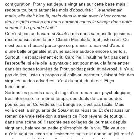
configuration. Piotr y est depuis vingt ans sur cette base mais il
redoute toujours autant les mois d'obscurité : "
le lendemain
matin, elle était bien là, main dans la main avec l'hiver comme
deux esprits malins qui nous auraient cousu le visage dans notre
sommeil. La grande Nuit.
"
Ce n'est pas un hasard si
Solak
a mis dans sa musette plusieurs
récompenses dont le prix Claude Mesplède, tout juste créé. Ce
n'est pas un hasard parce que ce premier roman est d'abord
d'une belle originalité et d'une sacrée audace encore une fois.
Surtout, il est sacrément écrit. Caroline Hinault ne fait pas dans
l'esbrouffe, si elle plie la syntaxe c'est pour mieux la faire entrer
dans les bottes fourrées de Piotr, soldat perdu et névrosé. Il n'y a
pas de tics, juste un propos qui colle au narrateur, faisant foin des
virgules ou des adverbes : c'est du brut, du direct. Et ça
fonctionne.
Sortons les grands mots, il s'agit d'un roman noir psychologique,
très intériorisé. En même temps, des deals de came ou des
poursuites en Corvette sur la banquise, c'est pas facile. Mais
voilà c'est la singularité de
Solak
et sa réussite. Et c'est aussi un
roman de vraie réflexion à travers ce Piotr revenu de tout qui,
dans une scène où il raconte ses collages de journaux depuis
vingt ans, balance sa petite philosophie de la vie. Elle vaut ce
qu'elle vaut sa leçon sur l'existence mais elle donne un joli relief à