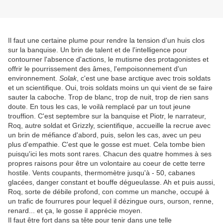
Il faut une certaine plume pour rendre la tension d'un huis clos
sur la banquise. Un brin de talent et de l'intelligence pour
contourner l'absence d'actions, le mutisme des protagonistes et
offrir le pourrissement des âmes, l'empoisonnement d'un
environnement.
Solak
, c'est une base arctique avec trois soldats
et un scientifique. Oui, trois soldats moins un qui vient de se faire
sauter la caboche. Trop de blanc, trop de nuit, trop de rien sans
doute. En tous les cas, le voilà remplacé par un tout jeune
trouffion. C'est septembre sur la banquise et Piotr, le narrateur,
Roq, autre soldat et Grizzly, scientifique, accueille la recrue avec
un brin de méfiance d'abord, puis, selon les cas, avec un peu
plus d'empathie. C'est que le gosse est muet. Cela tombe bien
puisqu'ici les mots sont rares. Chacun des quatre hommes à ses
propres raisons pour être un volontaire au coeur de cette terre
hostile. Vents coupants, thermomètre jusqu'à - 50, cabanes
glacées, danger constant et bouffe dégueulasse. Ah et puis aussi,
Roq, sorte de débile profond, con comme un manche, occupé à
un trafic de fourrures pour lequel il dézingue ours, ourson, renne,
renard... et ça, le gosse il apprécie moyen.
Il faut être fort dans sa tête pour tenir dans une telle