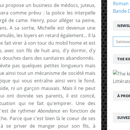
Roman 
l lui propose un business de médocs, juteux,
Bande 
sera comme prévu : la police les interpelle
argé de came. Henry, pour alléger sa peine,
NEWSL
ns. A sa sortie, Michelle est devenue une
mulés, les loyers en retard également... Il la
Se fait virer à son tour du mobil home et est
, avec son fils de huit ans, d'y dormir, d'y
o douches dans des sanitaires abandonnés.
THE KI
vite pas quelques petites longueurs mais
que ainsi tout un mécanisme de société mais
que qui vous entraîne ainsi vers le fond.
Littérat
ide, ni un garçon mauvais. Mais il ne peut
lui ont donnée ses parents, il est coincé,
À PRO
ituation qui ne fait qu'empirer. Une des
 c'est de rythmer
Abondance
en fonction de
SUIVE
he. Parce que c'est bien là le coeur de ses
 à se priver de manger pour son fils, à