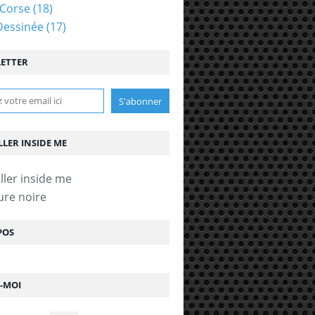
Corse
(18)
Dessinée
(17)
ETTER
LLER INSIDE ME
ure noire
POS
Z-MOI