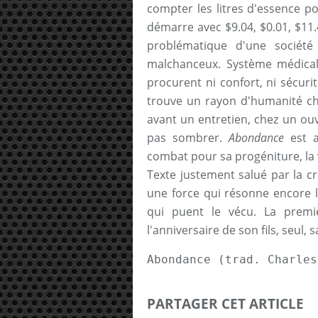
compter les litres d'essence po
démarre avec $9.04, $0.01, $11.
problématique d'une société
malchanceux. Système médical,
procurent ni confort, ni sécuri
trouve un rayon d'humanité che
avant un entretien, chez un ouv
pas sombrer.
Abondance
est 
combat pour sa progéniture, la v
Texte justement salué par la c
une force qui résonne encore l
qui puent le vécu. La prem
l'anniversaire de son fils, seul, 
Abondance (trad. Charles
PARTAGER CET ARTICLE