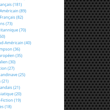
rançais
(181)
Américain
(89)
Français
(82)
ens
(73)
ritannique
(70)
60)
ud-Américain
(40)
ompson
(36)
uropéen
(35)
alien
(30)
tion
(27)
candinave
(25)
s
(21)
landais
(21)
siatique
(20)
-Fiction
(19)
es
(18)