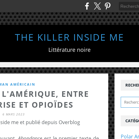
THE KILLER INSIDE ME
Littérature noire
MAN AMÉRICAIN
RECHE
 L'AMÉRIQUE, ENTRE
RISE ET OPIOÏDES
6 MARS 2023
CATÉG
inside me et publié depuis Overblog
Polar A
mouvant,
Abondance
est le premier texte de