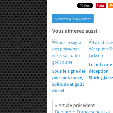
R
S'inscrire à la newsletter
Vous aimerez aussi :
Le nid : une
Sous le signe des
déception
poissons : sexe,
Shirley Jac
solitude et goût
du sel