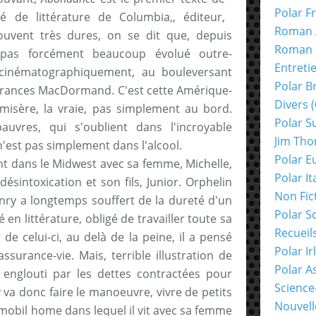
Polar F
 de littérature de Columbia,, éditeur,
Roman 
ouvent très dures, on se dit que, depuis
Roman 
 pas forcément beaucoup évolué outre-
Entreti
, cinématographiquement, au bouleversant
Polar B
Frances MacDormand. C'est cette Amérique-
Divers
(
a misère, la vraie, pas simplement au bord.
Polar S
auvres, qui s'oublient dans l'incroyable
Jim Th
'est pas simplement dans l'alcool.
Polar E
nt dans le Midwest avec sa femme, Michelle,
Polar It
sintoxication et son fils, Junior. Orphelin
Non Fic
ry a longtemps souffert de la dureté d'un
Polar S
 en littérature, obligé de travailler toute sa
Recueil
de celui-ci, au delà de la peine, il a pensé
Polar Ir
ssurance-vie. Mais, terrible illustration de
Polar A
 englouti par les dettes contractées pour
Science
va donc faire le manoeuvre, vivre de petits
Nouvell
 mobil home dans lequel il vit avec sa femme