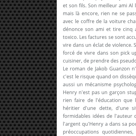
et son fils. Son meilleur ami A
mais là encore, rien ne se pas
avec le coffre de la voiture ch
dénonce son ami et tire cinq a
toxico. Les factures se sont accu
vire dans un éclat de violence. 
forcé de vivre dans son pick up
cuisiner, de prendre des pseud
Le roman de Jakob Guanzon n'é
c'est le risque quand on dissè
aussi un mécanisme psychologi
Henry n'est pas un garçon stup
rien faire de l'éducation que 
héritier d'une dette, d'une s
formidables idées de l'auteur
l'argent qu'Henry a dans sa poc
préoccupations quotidiennes,