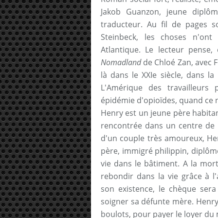
Jakob Guanzon, jeune diplômé
traducteur. Au fil de pages s
Steinbeck, les choses n'ont
Atlantique. Le lecteur pense
Nomadland
de Chloé Zan, avec 
là dans le XXIe siècle, dans l
L'Amérique des travailleurs p
épidémie d'opioïdes, quand ce n
Henry est un jeune père habita
rencontrée dans un centre de dé
d'un couple très amoureux, Hen
père, immigré philippin, diplômé
vie dans le bâtiment. A la mort 
rebondir dans la vie grâce à l'a
son existence, le chèque sera
soigner sa défunte mère. Henry 
boulots, pour payer le loyer du