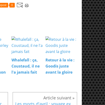
epost
0
Whalefall : ça,
Retour à la vie :
Coustaud, il ne
Goodis juste
kson
l'a jamais fait
avant la gloire
Benjamin Franceschetti au coeur des complots de la IIIe République
Les morts d'avril : voyage explosif dans les pubs de Glasgow