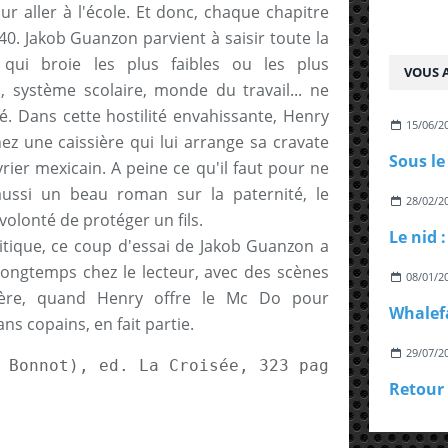
ur aller à l'école. Et donc, chaque chapitre
40. Jakob Guanzon parvient à saisir toute la
 qui broie les plus faibles ou les plus
VOUS A
 système scolaire, monde du travail... ne
té. Dans cette hostilité envahissante, Henry
15/06/2
z une caissière qui lui arrange sa cravate
rier mexicain. A peine ce qu'il faut pour ne
aussi un beau roman sur la paternité, le
28/02/2
olonté de protéger un fils.
Le nid 
ritique, ce coup d'essai de Jakob Guanzon a
ongtemps chez le lecteur, avec des scènes
08/01/2
ière, quand Henry offre le Mc Do pour
sans copains, en fait partie.
29/07/2
 Bonnot), ed. La Croisée, 323 pages, 22 euro