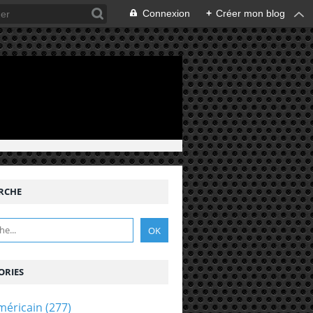
Connexion
+
Créer mon blog
RCHE
ORIES
méricain
(277)