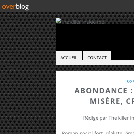
ACCUEIL
CONTACT
RO
ABONDANCE :
MISÈRE, C
Rédigé par The killer 
Roman social fort, réaliste, é