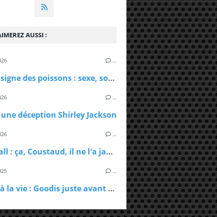
IMEREZ AUSSI :
026
…
Sous le signe des poissons : sexe, solitude et goût du sel
026
…
: une déception Shirley Jackson
026
…
Whalefall : ça, Coustaud, il ne l'a jamais fait
025
…
s
Retour à la vie : Goodis juste avant la gloire