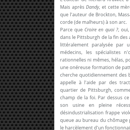
Mais après
Dandy
, et cette mèr
que l'auteur de Brockton, Mass
corde (de malheurs) à son arc.
Parce que
Croire en quoi ?
, oui
dans le Pittsburgh de la fin des 
littéralement paralysée par 
médecins, les spécialistes n'
rationnelles ni mêmes, hélas, pos
une onéreuse formation de patter
cherche quotidiennement des bé
appelle à l'aide par des tract
quartier de Pittsburgh, comme 
champ de la foi. Par dessus ce
son usine en pleine réces
désindustrialisation frappe viol
queue au bureau du chômage po
le harcèlement d'un fonctionna