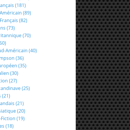
rançais
(181)
Américain
(89)
Français
(82)
ens
(73)
ritannique
(70)
60)
ud-Américain
(40)
ompson
(36)
uropéen
(35)
alien
(30)
tion
(27)
candinave
(25)
s
(21)
landais
(21)
siatique
(20)
-Fiction
(19)
es
(18)