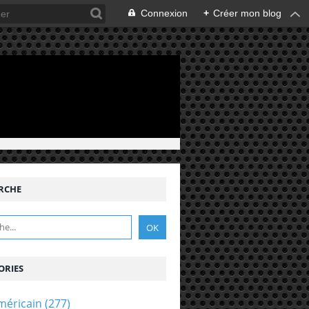
Connexion
+
Créer mon blog
RCHE
ORIES
méricain
(277)