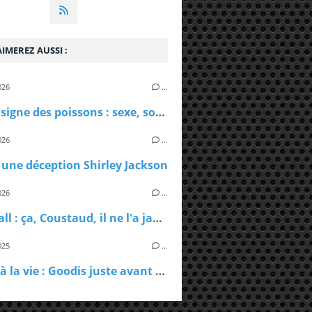
itala, 218 pages, 21 €
IMEREZ AUSSI :
026
…
Sous le signe des poissons : sexe, solitude et goût du sel
026
…
: une déception Shirley Jackson
026
…
Whalefall : ça, Coustaud, il ne l'a jamais fait
025
…
Retour à la vie : Goodis juste avant la gloire