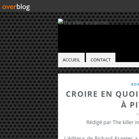
ACCUEIL
CONTACT
RO
CROIRE EN QUOI
À P
1
Rédigé par The killer 
L'éditeur de Richard Krawiec a 