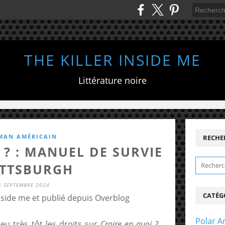
THE KILLER INSIDE ME
Littérature noire
MAN AMÉRICAIN
RECHE
 ? : MANUEL DE SURVIE
ITTSBURGH
5 SEPTEMBRE 2024
CATÉG
inside me et publié depuis Overblog
Polar A
eu très tôt les droits sur
Croire en quoi ?
.