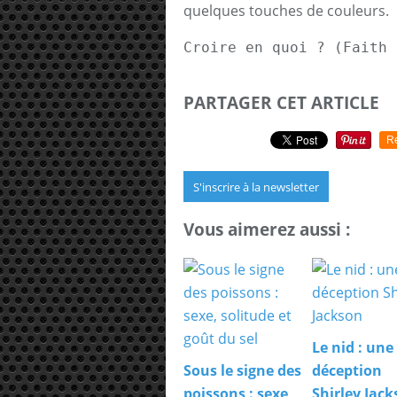
quelques touches de couleurs.
Croire en quoi ? (Faith 
PARTAGER CET ARTICLE
R
S'inscrire à la newsletter
Vous aimerez aussi :
Le nid : une
Sous le signe des
déception
poissons : sexe,
Shirley Jac