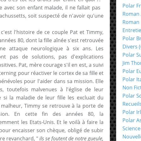
Polar F
e avec son enfant malade, il ne fallait pas
Roman 
achussetts, soit suspecté de n'avoir qu'une
Roman 
Entreti
, c'est l'histoire de ce couple Pat et Timmy,
Polar B
années 80, dont la fille aînée s'est retrouvée
Divers
(
une attaque neurologique à six ans. Les
Polar S
ont pas de solutions, pas d'explications
Jim Th
itives. Pat, mère courage s'il en est, a suivi
Polar E
ning pour réactiver le cortex de sa fille et
Polar It
névoles pour l'aider dans sa mission. Elle
Non Fic
s, toutefois malvenues à l'église de leur
Polar S
si la maladie de leur fille les excluait du
Recueil
 malheur, Timmy se retrouve à la porte de
Polar Ir
sion. En cette fin des années 80, la
Polar A
emment les Etats-Unis. Et le voilà à faire la
Science
ur encaisser son chèque, obligé de subir
Nouvell
ire revanchard, "
ils se foutent de notre gueule,