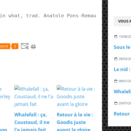
in what, trad. Anatole Pons-Remaux), ed. Tus
VOUS A
15/06/2
epost
0
28/02/2
Le nid 
08/01/2
29/07/2
Whalefall : ça,
Retour à la vie :
Coustaud, il ne
Goodis juste
kson
l'a jamais fait
avant la gloire