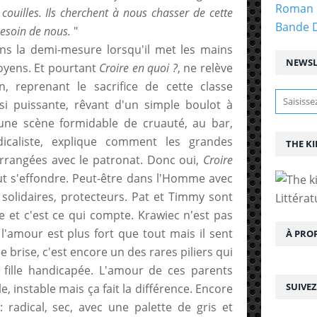
Roman 
 couilles. Ils cherchent à nous chasser de cette
Bande 
besoin de nous.
"
ns la demi-mesure lorsqu'il met les mains
NEWSL
toyens. Et pourtant
Croire en quoi ?
, ne relève
n, reprenant le sacrifice de cette classe
si puissante, rêvant d'un simple boulot à
 a une scène formidable de cruauté, au bar,
icaliste, explique comment les grandes
THE KI
arrangées avec le patronat. Donc oui,
Croire
t s'effondre. Peut-être dans l'Homme avec
 solidaires, protecteurs. Pat et Timmy sont
Littérat
e et c'est ce qui compte. Krawiec n'est pas
l'amour est plus fort que tout mais il sent
À PRO
se brise, c'est encore un des rares piliers qui
 fille handicapée. L'amour de ces parents
SUIVE
le, instable mais ça fait la différence. Encore
radical, sec, avec une palette de gris et