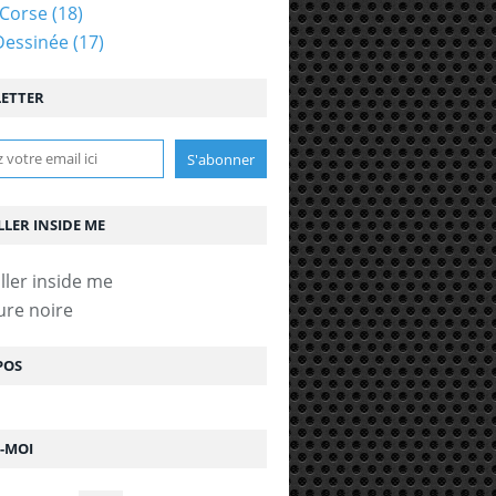
Corse
(18)
Dessinée
(17)
ETTER
LLER INSIDE ME
ure noire
POS
Z-MOI