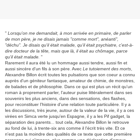
"
Lorsqu'on me demandait, à mon arrivée en primaire, de parler
de mon père, je ne disais jamais "comme mort", anéanti",
"déchu". Je disais qu'il était malade, qu'il était psychiatre, c'est-à-
dire docteur de la tête, mais que là, il était au chômage, parce
qu'il était malade.
"
Rarement il aura été lu un hommage aussi tendre, aussi fin et
aussi sincère d'un fils à son père. Avec
Le tutoiement des morts
,
Alexandre Billon écrit toutes les pulsations que son coeur a connu
auprès d'un géniteur fantasque, amateur de chimie, de monstres,
de balades et de philosophie. Dans ce qui est plus un récit qu'un
roman à proprement parler, l'auteur puise littéralement dans ses
souvenirs les plus anciens, dans des sensations, des flashes,
pour reconstituer l'histoire d'une relation toute particulière. Il y a
les discussions, très jeune, autour de la valeur de la vie, il y a ces
virées en Simca verte jusqu'en Espagne, il y a les Pif gadget, la
séparation des parents... tout cela, Alexandre Billon le retrouve
au fond de lui, à trente-six ans comme il l'écrit très vite. Et ce
n'est pas la moindre des qualités de ce texte que cette première