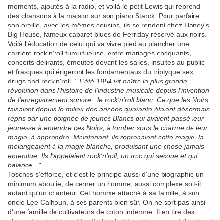
moments, ajoutés à la radio, et voilà le petit Lewis qui reprend
des chansons à la maison sur son piano Starck. Pour parfaire
son oreille, avec les mêmes cousins, ils se rendent chez Haney's
Big House, fameux cabaret blues de Ferriday réservé aux noirs.
Voilà l'éducation de celui qui va vivre pied au plancher une
carrière rock'n'roll tumultueuse, entre mariages choquants,
concerts délirants, émeutes devant les salles, insultes au public
et frasques qui érigeront les fondamentaux du triptyque sex,
drugs and rock'n'roll.
" L'été 1954 vit naître la plus grande
révolution dans l'histoire de l'industrie musicale depuis l'invention
de l'enregistrement sonore : le rock'n'roll blanc. Ce que les Noirs
faisaient depuis le milieu des années quarante étaient désormais
repris par une poignée de jeunes Blancs qui avaient passé leur
jeunesse à entendre ces Noirs, à tomber sous le charme de leur
magie, à apprendre. Maintenant, ils reprenaient cette magie, la
mélangeaient à la magie blanche, produisant une chose jamais
entendue. Ils l'appelaient rock'n'roll, un truc qui secoue et qui
balance..."
Tosches s'efforce, et c'est le principe aussi d'une biographie un
minimum aboutie, de cerner un homme, aussi complexe soit-il,
autant qu'un chanteur. Cet homme attaché à sa famille, à son
oncle Lee Calhoun, à ses parents bien sûr. On ne sort pas ainsi
d'une famille de cultivateurs de coton indemne. Il en tire des