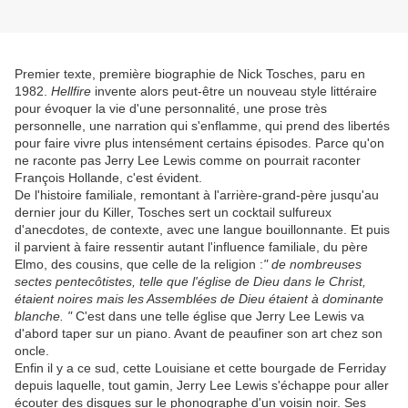
Premier texte, première biographie de Nick Tosches, paru en
1982.
Hellfire
invente alors peut-être un nouveau style littéraire
pour évoquer la vie d'une personnalité, une prose très
personnelle, une narration qui s'enflamme, qui prend des libertés
pour faire vivre plus intensément certains épisodes. Parce qu'on
ne raconte pas Jerry Lee Lewis comme on pourrait raconter
François Hollande, c'est évident.
De l'histoire familiale, remontant à l'arrière-grand-père jusqu'au
dernier jour du Killer, Tosches sert un cocktail sulfureux
d'anecdotes, de contexte, avec une langue bouillonnante. Et puis
il parvient à faire ressentir autant l'influence familiale, du père
Elmo, des cousins, que celle de la religion :
" de nombreuses
sectes pentecôtistes, telle que l'église de Dieu dans le Christ,
étaient noires mais les Assemblées de Dieu étaient à dominante
blanche. "
C'est dans une telle église que Jerry Lee Lewis va
d'abord taper sur un piano. Avant de peaufiner son art chez son
oncle.
Enfin il y a ce sud, cette Louisiane et cette bourgade de Ferriday
depuis laquelle, tout gamin, Jerry Lee Lewis s'échappe pour aller
écouter des disques sur le phonographe d'un voisin noir. Ses