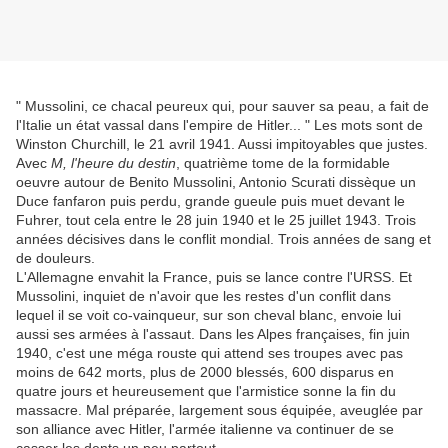
" Mussolini, ce chacal peureux qui, pour sauver sa peau, a fait de
l'Italie un état vassal dans l'empire de Hitler... " Les mots sont de
Winston Churchill, le 21 avril 1941. Aussi impitoyables que justes.
Avec
M, l'heure du destin
, quatrième tome de la formidable
oeuvre autour de Benito Mussolini, Antonio Scurati dissèque un
Duce fanfaron puis perdu, grande gueule puis muet devant le
Fuhrer, tout cela entre le 28 juin 1940 et le 25 juillet 1943. Trois
années décisives dans le conflit mondial. Trois années de sang et
de douleurs.
L'Allemagne envahit la France, puis se lance contre l'URSS. Et
Mussolini, inquiet de n'avoir que les restes d'un conflit dans
lequel il se voit co-vainqueur, sur son cheval blanc, envoie lui
aussi ses armées à l'assaut. Dans les Alpes françaises, fin juin
1940, c'est une méga rouste qui attend ses troupes avec pas
moins de 642 morts, plus de 2000 blessés, 600 disparus en
quatre jours et heureusement que l'armistice sonne la fin du
massacre. Mal préparée, largement sous équipée, aveuglée par
son alliance avec Hitler, l'armée italienne va continuer de se