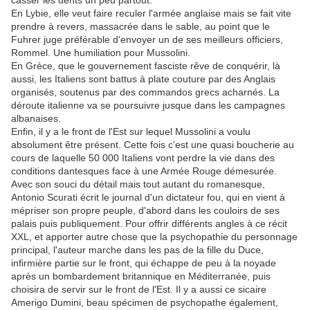
casser les dents un peu partout.
En Lybie, elle veut faire reculer l'armée anglaise mais se fait vite
prendre à revers, massacrée dans le sable, au point que le
Fuhrer juge préférable d'envoyer un de ses meilleurs officiers,
Rommel. Une humiliation pour Mussolini.
En Grèce, que le gouvernement fasciste rêve de conquérir, là
aussi, les Italiens sont battus à plate couture par des Anglais
organisés, soutenus par des commandos grecs acharnés. La
déroute italienne va se poursuivre jusque dans les campagnes
albanaises.
Enfin, il y a le front de l'Est sur lequel Mussolini a voulu
absolument être présent. Cette fois c'est une quasi boucherie au
cours de laquelle 50 000 Italiens vont perdre la vie dans des
conditions dantesques face à une Armée Rouge démesurée.
Avec son souci du détail mais tout autant du romanesque,
Antonio Scurati écrit le journal d'un dictateur fou, qui en vient à
mépriser son propre peuple, d'abord dans les couloirs de ses
palais puis publiquement. Pour offrir différents angles à ce récit
XXL, et apporter autre chose que la psychopathie du personnage
principal, l'auteur marche dans les pas de la fille du Duce,
infirmière partie sur le front, qui échappe de peu à la noyade
après un bombardement britannique en Méditerranée, puis
choisira de servir sur le front de l'Est. Il y a aussi ce sicaire
Amerigo Dumini, beau spécimen de psychopathe également,