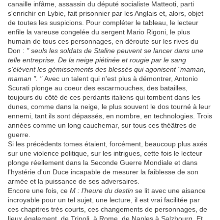
canaille infâme, assassin du député socialiste Matteoti, parti
s'enrichir en Lybie, fait prisonnier par les Anglais et, alors, objet
de toutes les suspicions. Pour compléter le tableau, le lecteur
enfile la vareuse congelée du sergent Mario Rigoni, le plus
humain de tous ces personnages, en déroute sur les rives du
Don :
" seuls les soldats de Staline peuvent se lancer dans une
telle entreprise. De la neige piétinée et rougie par le sang
s'élèvent les gémissements des blessés qui agonisent "maman,
maman ". "
Avec un talent qui n'est plus à démontrer, Antonio
Scurati plonge au coeur des escarmouches, des batailles,
toujours du côté de ces perdants italiens qui tombent dans les
dunes, comme dans la neige, le plus souvent le dos tourné à leur
ennemi, tant ils sont dépassés, en nombre, en technologies. Trois
années comme un long cauchemar, sur tous ces théâtres de
guerre.
Si les précédents tomes étaient, forcément, beaucoup plus axés
sur une violence politique, sur les intrigues, cette fois le lecteur
plonge réellement dans la Seconde Guerre Mondiale et dans
l'hystérie d'un Duce incapable de mesurer la faiblesse de son
armée et la puissance de ses adversaires.
Encore une fois, ce
M : l'heure du destin
se lit avec une aisance
incroyable pour un tel sujet, une lecture, il est vrai facilitée par
ces chapitres très courts, ces changements de personnages, de
lieux également, de Tripoli, à Rome, de Naples à Salzbourg. Et,