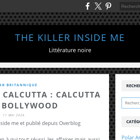
THE KILLER INSIDE ME
Littérature noire
AR BRITANNIQUE
RECHE
 CALCUTTA : CALCUTTA
 BOLLYWOOD
11 MAI 2026
CATÉG
inside me et publié depuis Overblog
Polar A
dien à qui tout réussi, les affaires mais aussi