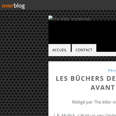
ACCUEIL
CONTACT
POL
LES BÛCHERS DE
AVANT
Rédigé par The killer 
J. P. Mullick, c'était un peu l'In