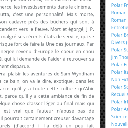
Polar F
merce, les investissements dans le cinéma,
Roman 
utta, c'est une personnalité. Mais morte,
Roman 
son cadavre près des bûchers qui sont à
Entreti
ndent vers le fleuve. Mort et égorgé, J. P.
Polar B
malgré ses récents états de service, qui se
Divers
(
 risque fort de faire la Une des journaux. Par
Polar S
anerjee revenu d'Europe le coeur en chou
Jim Th
, qui lui demande de l'aider à retrouver sa
Polar E
ent disparue.
Polar It
vrai plaisir les aventures de Sam Wyndham
Non Fic
 ce bain, on va le dire, exotique, dans les
Polar S
arce qu'il y a toute cette culture qu'Abir
Recueil
 parce qu'il y a cette ambiance de fin de
Polar Ir
elque chose d'assez léger au final mais qui
Polar A
Il est vrai que l'auteur n'abuse pas de
Science
 Il pourrait certainement creuser davantage
Nouvell
urels (d'accord il l'a déjà un peu fait