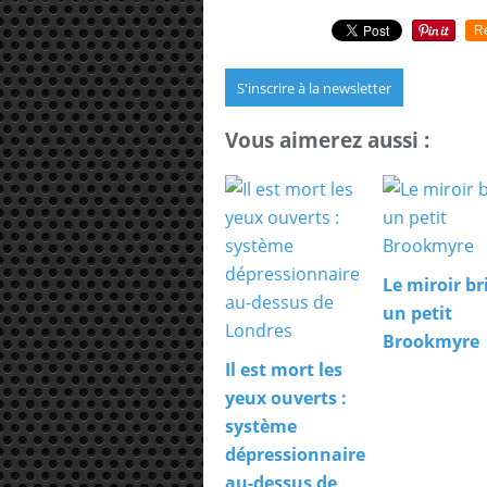
R
S'inscrire à la newsletter
Vous aimerez aussi :
Le miroir bri
un petit
Brookmyre
Il est mort les
yeux ouverts :
système
dépressionnaire
au-dessus de