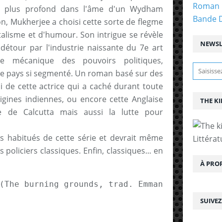
Roman 
u plus profond dans l'âme d'un Wydham
Bande 
, Mukherjee a choisi cette sorte de flegme
talisme et d'humour. Son intrigue se révèle
NEWSL
 détour par l'industrie naissante du 7e art
e mécanique des pouvoirs politiques,
e pays si segmenté. Un roman basé sur des
i de cette actrice qui a caché durant toute
igines indiennes, ou encore cette Anglaise
THE KI
 de Calcutta mais aussi la lutte pour
es habitués de cette série et devrait même
Littérat
oliciers classiques. Enfin, classiques... en
À PRO
(The burning grounds, trad. Emmanuelle et Ph
SUIVE