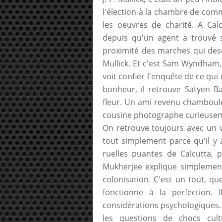
l'élection à la chambre de com
les oeuvres de charité. A Calc
depuis qu'un agent a trouvé 
proximité des marches qui desce
Mullick. Et c'est Sam Wyndham, 
voit confier l'enquête de ce qui
bonheur, il retrouve Satyen B
fleur. Un ami revenu chamboulé
cousine photographe curieusem
On retrouve toujours avec un 
tout simplement parce qu'il y a
ruelles puantes de Calcutta, p
Mukherjee explique simplement,
colonisation. C'est un tout, qu
fonctionne à la perfection. 
considérations psychologiques.
les questions de chocs cult