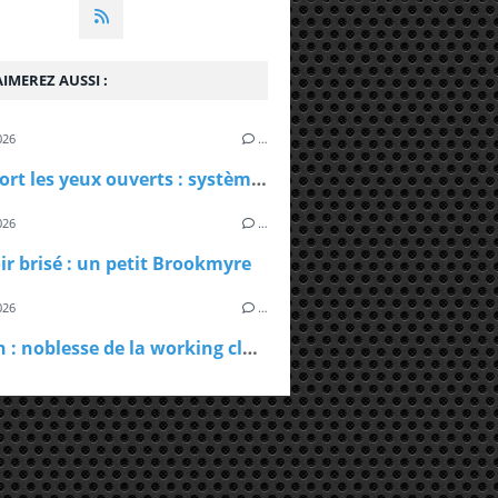
IMEREZ AUSSI :
026
…
Il est mort les yeux ouverts : système dépressionnaire au-dessus de Londres
026
…
ir brisé : un petit Brookmyre
026
…
Big Man : noblesse de la working class