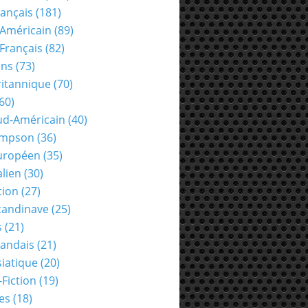
rançais
(181)
Américain
(89)
Français
(82)
ens
(73)
ritannique
(70)
60)
ud-Américain
(40)
ompson
(36)
uropéen
(35)
alien
(30)
tion
(27)
candinave
(25)
s
(21)
landais
(21)
siatique
(20)
-Fiction
(19)
es
(18)