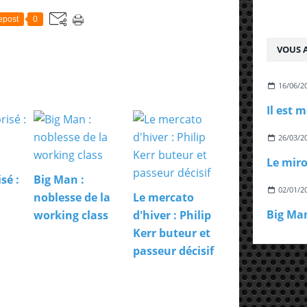
epost
0
VOUS A
16/06/2
26/03/2
Le miro
sé :
Big Man :
02/01/2
noblesse de la
Le mercato
working class
d'hiver : Philip
Kerr buteur et
passeur décisif