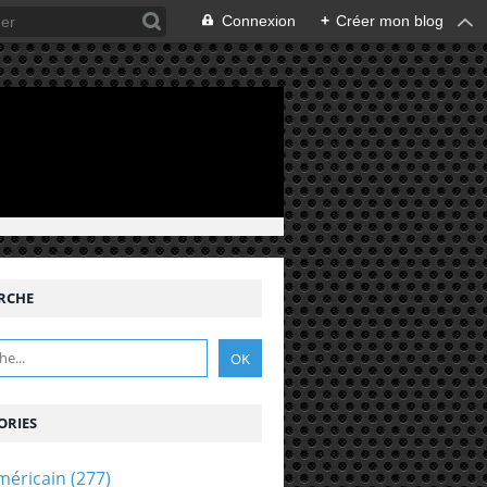
Connexion
+
Créer mon blog
RCHE
ORIES
méricain
(277)