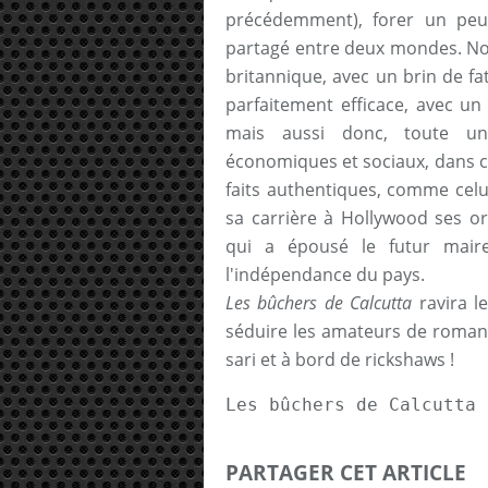
précédemment), forer un pe
partagé entre deux mondes. Non
britannique, avec un brin de fa
parfaitement efficace, avec un
mais aussi donc, toute un
économiques et sociaux, dans c
faits authentiques, comme celu
sa carrière à Hollywood ses or
qui a épousé le futur maire
l'indépendance du pays.
Les bûchers de Calcutta
ravira l
séduire les amateurs de romans p
sari et à bord de rickshaws !
Les bûchers de Calcutta 
PARTAGER CET ARTICLE