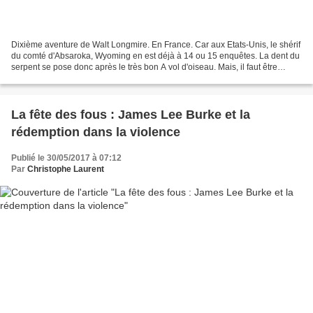
Dixième aventure de Walt Longmire. En France. Car aux Etats-Unis, le shérif
du comté d'Absaroka, Wyoming en est déjà à 14 ou 15 enquêtes. La dent du
serpent se pose donc après le très bon A vol d'oiseau. Mais, il faut être
honnête, il n'en a pas l'intensité....
La fête des fous : James Lee Burke et la
rédemption dans la violence
Publié le 30/05/2017 à 07:12
Par
Christophe Laurent