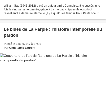
William Gay (1941-2012) a été un auteur tardif. Connaissant le succès, une
fois la cinquantaine passée, grâce à La mort au crépuscule et surtout
l'excellent La demeure éternelle (il y a quelques temps). Pour Petite soeur la
mort, c'est Tom Franklin qui...
Le blues de La Harpie : l'histoire intemporelle du
pardon
Publié le 03/02/2017 à 07:36
Par
Christophe Laurent