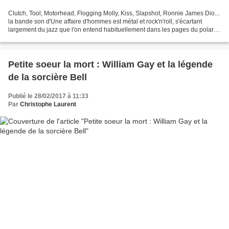
Clutch, Tool, Motorhead, Flogging Molly, Kiss, Slapshot, Ronnie James Dio...
la bande son d'Une affaire d'hommes est métal et rock'n'roll, s'écartant
largement du jazz que l'on entend habituellement dans les pages du polar
depuis une cinquantaine d'années....
Petite soeur la mort : William Gay et la légende
de la sorcière Bell
Publié le 28/02/2017 à 11:33
Par
Christophe Laurent