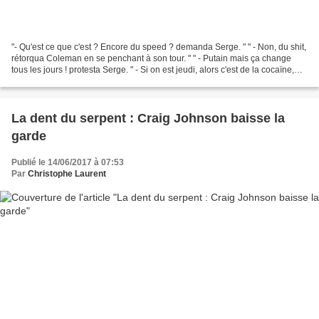
"- Qu'est ce que c'est ? Encore du speed ? demanda Serge. " " - Non, du shit,
rétorqua Coleman en se penchant à son tour. " " - Putain mais ça change
tous les jours ! protesta Serge. " - Si on est jeudi, alors c'est de la cocaïne,
expliqua Coleman. "...
La dent du serpent : Craig Johnson baisse la
garde
Publié le 14/06/2017 à 07:53
Par
Christophe Laurent