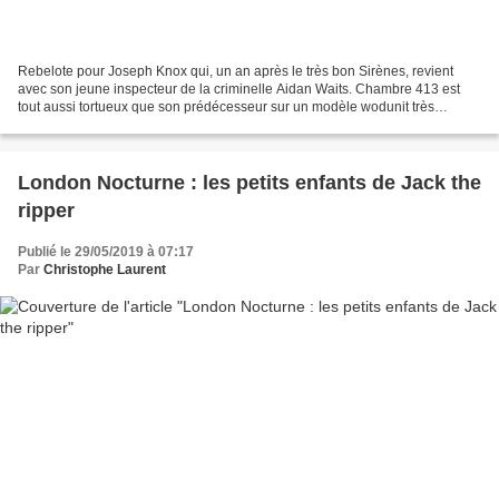
Rebelote pour Joseph Knox qui, un an après le très bon Sirènes, revient
avec son jeune inspecteur de la criminelle Aidan Waits. Chambre 413 est
tout aussi tortueux que son prédécesseur sur un modèle wodunit très
classique. A savoir : le corps d'un homme...
London Nocturne : les petits enfants de Jack the
ripper
Publié le 29/05/2019 à 07:17
Par
Christophe Laurent