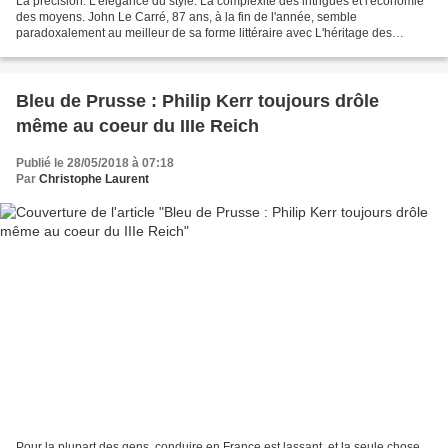
La précision. L'élégance du style. La complexité des intrigues et l'économie
des moyens. John Le Carré, 87 ans, à la fin de l'année, semble
paradoxalement au meilleur de sa forme littéraire avec L'héritage des
espions. Est-ce le regard condescendant du...
Bleu de Prusse : Philip Kerr toujours drôle
même au coeur du IIIe Reich
Publié le 28/05/2018 à 07:18
Par
Christophe Laurent
Pour la plupart des gens, conduire en France est lassant, et la seule chose