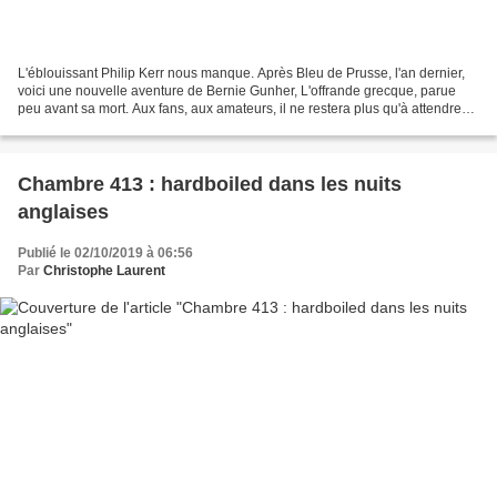
L'éblouissant Philip Kerr nous manque. Après Bleu de Prusse, l'an dernier,
voici une nouvelle aventure de Bernie Gunher, L'offrande grecque, parue
peu avant sa mort. Aux fans, aux amateurs, il ne restera plus qu'à attendre
son ultime oeuvre, Metropolis....
Chambre 413 : hardboiled dans les nuits
anglaises
Publié le 02/10/2019 à 06:56
Par
Christophe Laurent