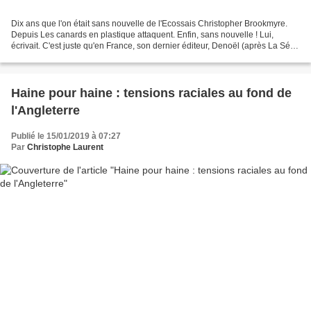
Dix ans que l'on était sans nouvelle de l'Ecossais Christopher Brookmyre.
Depuis Les canards en plastique attaquent. Enfin, sans nouvelle ! Lui,
écrivait. C'est juste qu'en France, son dernier éditeur, Denoël (après La Série
Noire et Aube noire) semblait...
Haine pour haine : tensions raciales au fond de
l'Angleterre
Publié le 15/01/2019 à 07:27
Par
Christophe Laurent