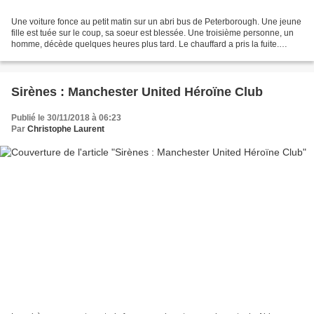
Une voiture fonce au petit matin sur un abri bus de Peterborough. Une jeune
fille est tuée sur le coup, sa soeur est blessée. Une troisième personne, un
homme, décède quelques heures plus tard. Le chauffard a pris la fuite.
Accident ou acte délibéré ?...
Sirènes : Manchester United Héroïne Club
Publié le 30/11/2018 à 06:23
Par
Christophe Laurent