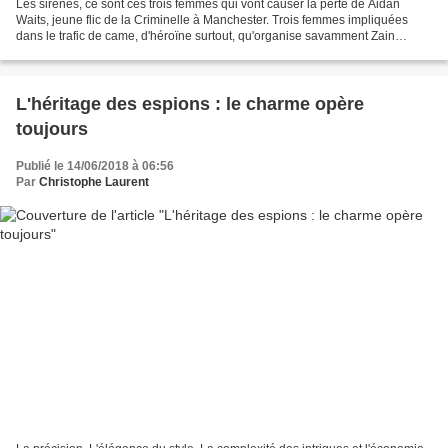
Les sirènes, ce sont ces trois femmes qui vont causer la perte de Aidan
Waits, jeune flic de la Criminelle à Manchester. Trois femmes impliquées
dans le trafic de came, d'héroïne surtout, qu'organise savamment Zain
Carver, petit parrain de la cité. Il...
L'héritage des espions : le charme opère
toujours
Publié le 14/06/2018 à 06:56
Par
Christophe Laurent