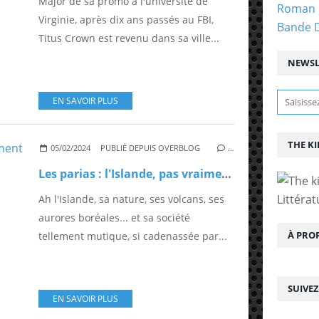
Major de sa promo à l'université de
Roman 
Virginie, après dix ans passés au FBI,
Bande 
Titus Crown est revenu dans sa ville...
NEWSL
EN SAVOIR PLUS
THE KI
05/02/2024
PUBLIÉ DEPUIS OVERBLOG
…
Les parias : l'Islande, pas vraiment le pays de la joie
Littérat
Ah l'Islande, sa nature, ses volcans, ses
aurores boréales... et sa société
À PRO
tellement mutique, si cadenassée par...
SUIVE
EN SAVOIR PLUS