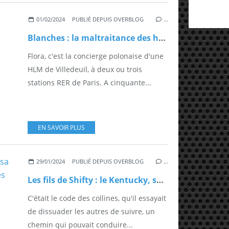
01/02/2024
PUBLIÉ DEPUIS OVERBLOG
…
Blanches : la maltraitance des humains, avec et sans blouse
Flora, c'est la concierge polonaise d'une
HLM de Villedeuil, à deux ou trois
stations RER de Paris. A cinquante...
EN SAVOIR PLUS
29/01/2024
PUBLIÉ DEPUIS OVERBLOG
…
Les fils de Shifty : le Kentucky, sa nature, ses hommes, ses flingues
C'était le code des collines, qu'il essayait
de dissuader les autres de suivre, un
chemin qui pouvait conduire...