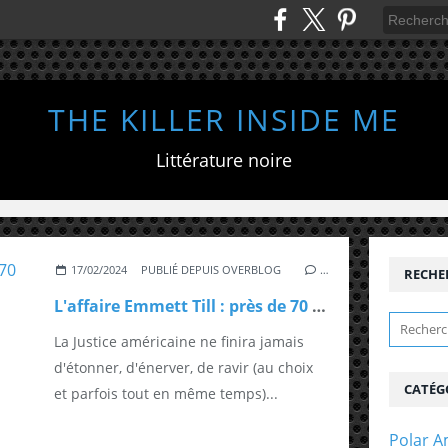
THE KILLER INSIDE ME
Littérature noire
17/02/2024
PUBLIÉ DEPUIS OVERBLOG
…
RECHE
L'affaire Emmett Till : près de 70 ans après, la plaie ouverte
La Justice américaine ne finira jamais
d'étonner, d'énerver, de ravir (au choix
CATÉG
et parfois tout en même temps)...
Polar A