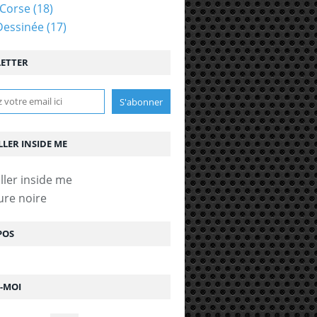
Corse
(18)
Dessinée
(17)
ETTER
LLER INSIDE ME
ure noire
POS
Z-MOI