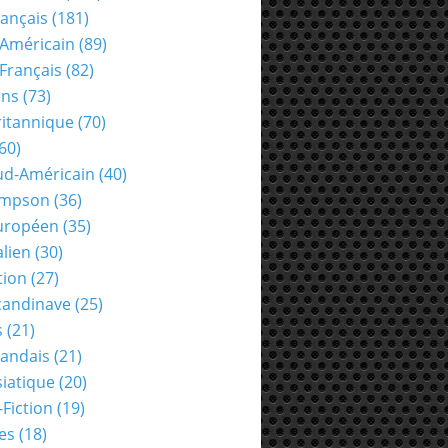
rançais
(181)
Américain
(89)
Français
(82)
ens
(73)
ritannique
(70)
60)
ud-Américain
(40)
ompson
(36)
uropéen
(35)
alien
(30)
tion
(27)
candinave
(25)
s
(21)
landais
(21)
siatique
(20)
-Fiction
(19)
es
(18)