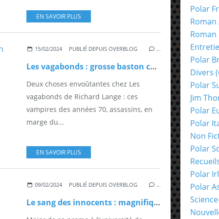
Polar F
EN SAVOIR PLUS
Roman 
Roman 
Entreti
15/02/2024
PUBLIÉ DEPUIS OVERBLOG
…
Polar B
Les vagabonds : grosse baston chez les vampires
Divers
(
Deux choses envoûtantes chez Les
Polar S
vagabonds de Richard Lange : ces
Jim Th
vampires des années 70, assassins, en
Polar E
marge du...
Polar It
Non Fic
Polar S
EN SAVOIR PLUS
Recueil
Polar Ir
09/02/2024
PUBLIÉ DEPUIS OVERBLOG
…
Polar A
Science
Le sang des innocents : magnifique déception
Nouvell