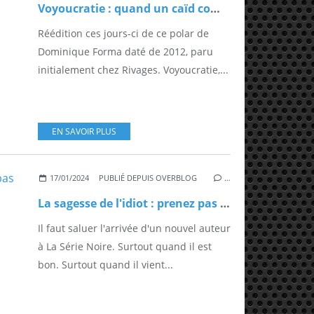
Voyoucratie : quand un caïd compte ses points retraite
Réédition ces jours-ci de ce polar de
Dominique Forma daté de 2012, paru
initialement chez Rivages. Voyoucratie,...
EN SAVOIR PLUS
17/01/2024
PUBLIÉ DEPUIS OVERBLOG
…
La sagesse de l'idiot : prenez pas Toni pour un con
Il faut saluer l'arrivée d'un nouvel auteur
à La Série Noire. Surtout quand il est
bon. Surtout quand il vient...