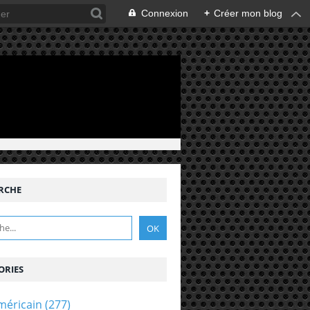
Connexion
+
Créer mon blog
RCHE
ORIES
méricain
(277)