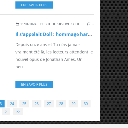
EN SAVOIR PLUS
11/01/2024
PUBLIÉ DEPUIS OVERBLOG
…
Il s'appelait Doll : hommage hardboiled sous amphets
Depuis onze ans et Tu n'as jamais
vraiment été là, les lecteurs attendent le
nouvel opus de Jonathan Ames. Un
peu...
EN SAVOIR PLUS
40
50
60
70
80
90
100
3
24
25
26
27
28
29
30
>
>>